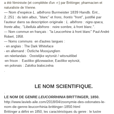
a été féminisée (et complétée d'un -r-) par Brittinger, pharmacien et
naturaliste de Vienne.
— Nom d'espèce
L. albifrons
Burmeister 1839 Handb. Ent.,
2.:251 :
justifié par
du latin
albus
, "blanc" et
frons, frontis
"front",
l'auteur dans sa description originale
:
L. albifrons : nigra opaca,
fronte alba;
. "
Libellula albifrons
: noire sombre, à front blanc.".
— Nom commun en français : "la Leucorrhine à front blanc" Paul-André
Robert, 1958.
— Noms communs en d'autres langues :
- en anglais : The Dark Whiteface
- en allemand : Östliche Moosjungfern
-en néerlandais : Oostelijke wytsnüt / witsnuitlibel
-en frison : Eastlike glêzewasker, Eastlike wytsnüt,
-en polonais : Zalotka bialoczelna
.
LE NOM SCIENTIFIQUE.
.
LE NOM DE GENRE
LEUCORRHINIA
BRITTINGER, 1850.
http://www.lavieb-aile.com/2018/04/zoonymie-des-odonates-le-
nom-de-genre-leucorrhinia-brittinger-1850.html
Brittinger a défini en 1850, les caractéristiques du genre : le lustre