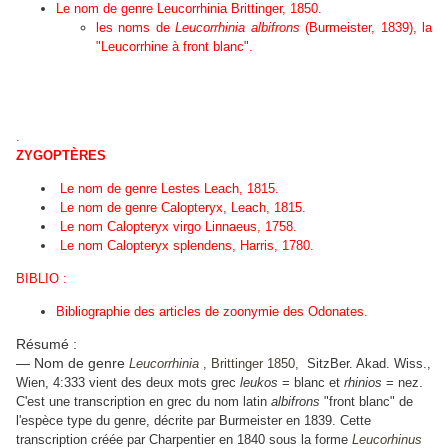
L
e nom de genre
Leucorrhinia
Brittinger, 1850.
les noms de
Leucorrhinia albifrons
(Burmeister, 1839), la
"Leucorrhine à front blanc".
.
ZYGOPTÈRES
Le nom de genre
Lestes
Leach, 1815.
Le nom de genre Calopteryx, Leach, 1
815.
Le nom
Calopteryx virgo
Linnaeus, 1758.
Le nom
Calopteryx splendens
, Harris, 1780.
BIBLIO :
Bibliographie des articles de zoonymie des Odonates.
Résumé :
— Nom de genre
Leucorrhinia
, Brittinger 1850,
SitzBer. Akad. Wiss.,
Wien, 4:333
vient des deux mots grec
leukos
= blanc et
rhinios
= nez.
C'est une transcription en grec du nom latin
albifrons
"front blanc" de
l'espèce type du genre, décrite par Burmeister en 1839. Cette
transcription créée par Charpentier en 1840 sous la forme
Leucorhinus