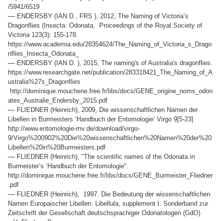
/5941/6519
—
ENDERSBY (IAN D., FRS ), 2012, The Naming of Victoria’s
Dragonflies (Insecta: Odonata, Proceedings of the Royal Society of
Victoria 123(3): 155-178.
https://www.academia.edu/28354624/The_Naming_of_Victoria_s_Drago
nflies_Insecta_Odonata_
—
ENDERSBY (IAN D. ), 2015, The naming's of Australia's dragonflies.
https://www.researchgate.net/publication/283318421_The_Naming_of_A
ustralia%27s_Dragonflies
http://dominique.mouchene.free.fr/libs/docs/GENE_origine_noms_odon
ates_Australie_Endersby_2015.pdf
—
FLIEDNER (Heinrich), 2009, Die wissenschaftlichen Namen der
Libellen in Burmeisters ‘Handbuch der Entomologie’ Virgo 9[5-23]
http://www.entomologie-mv.de/download/virgo-
9/Virgo%200902%20Die%20wissenschaftlichen%20Namen%20der%20
Libellen%20in%20Burmeisters.pdf
—
FLIEDNER (Heinrich), "The scientific names of the Odonata in
Burmeister’s ‘Handbuch der Entomologie".
http://dominique.mouchene.free.fr/libs/docs/GENE_Burmeister_Fliedner
.pdf
—
FLIEDNER (Heinrich), 1997. Die Bedeutung der wissenschaftlichen
Namen Europaischer Libellen. Libellula, supplement I. Sonderband zur
Zeitschrift der Gesellschaft deutschsprachiger Odonatologen (GdO)