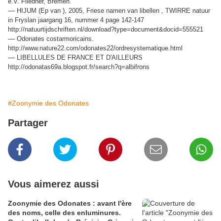
e.V. Fliedner, Bremen.
—
HIJUM (Ep van ), 2005, Friese namen van libellen , TWIRRE natuur
in Fryslan jaargang 16, nummer 4 page 142-147
http://natuurtijdschriften.nl/download?type=document&docid=555521
—
Odonates costarmoricains.
http://www.nature22.com/odonates22/ordresystematique.html
—
LIBELLULES DE FRANCE ET D'AILLEURS
http://odonatas69a.blogspot.fr/search?q=albifrons
#Zoonymie des Odonates
Partager
Vous aimerez aussi
Zoonymie des Odonates : avant l'ère
des noms, celle des enluminures.