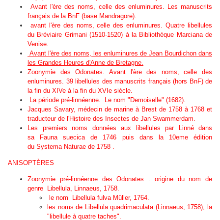
Avant l'ère des noms, celle des enluminures. Les manuscrits
français de la BnF (base Mandragore).
avant l'ère des noms, celle des enluminures. Quatre libellules
du Bréviaire Grimani (1510-1520) à la Bibliothèque Marciana de
Venise.
Avant l'ère des noms, les enluminures de Jean Bourdichon dans
les Grandes Heures d'Anne de Bretagne.
Zoonymie des Odonates. Avant l'ère des noms, celle des
enluminures. 39 libellules des manuscrits français (hors BnF) de
la fin du XIVe à la fin du XVIe siècle.
La période pré-linnéenne. Le nom "Demoiselle" (1682).
Jacques Savary, médecin de marine à Brest de 1758 à 1768 et
traducteur de l'Histoire des Insectes de Jan Swammerdam.
Les premiers noms données aux libellules par Linné dans
sa Fauna suecica de 1746 puis dans la 10eme édition
du Systema Naturae de 1758 .
ANISOPTÈRES
Zoonymie pré-linnéenne des Odonates : origine du nom de
genre
Libellula
, Linnaeus, 1758.
le nom Libellula fulva Müller, 1764.
les noms de
Libellula quadrimaculata
(Linnaeus, 1758), la
"libellule à quatre taches".