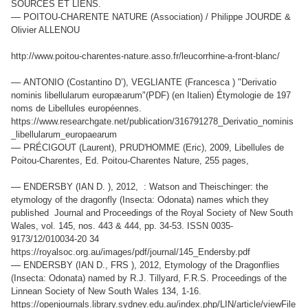
SOURCES ET LIENS.
—
POITOU-CHARENTE NATURE (Association) / Philippe JOURDE &
Olivier ALLENOU
http://www.poitou-charentes-nature.asso.fr/leucorrhine-a-front-blanc/
—
ANTONIO (Costantino D’), VEGLIANTE (Francesca ) "Derivatio
nominis libellularum europæarum"(PDF) (en Italien) Étymologie de 197
noms de Libellules européennes.
https://www.researchgate.net/publication/316791278_Derivatio_nominis
_libellularum_europaearum
—
PRÉCIGOUT (Laurent), PRUD'HOMME (Eric), 2009, Libellules de
Poitou-Charentes, Ed. Poitou-Charentes Nature, 255 pages,
—
ENDERSBY (IAN D. ), 2012, : Watson and Theischinger: the
etymology of the dragonfly (Insecta: Odonata) names which they
published Journal and Proceedings of the Royal Society of New South
Wales, vol. 145, nos. 443 & 444, pp. 34-53. ISSN 0035-
9173/12/010034-20 34
https://royalsoc.org.au/images/pdf/journal/145_Endersby.pdf
—
ENDERSBY (IAN D., FRS ), 2012, Etymology of the Dragonflies
(Insecta: Odonata) named by R.J. Tillyard, F.R.S. Proceedings of the
Linnean Society of New South Wales 134, 1-16.
https://openjournals.library.sydney.edu.au/index.php/LIN/article/viewFile