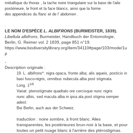
métallique du thorax , la tache noire triangulaire sur la base de l'aile
postérieure, le front et la face blancs, ainsi que la forme
des appendices du flanc et de l' abdomen .
.
LE NOM D'ESPÈCE
L. ALBIFRONS
(BURMEISTER, 1839).
Libellula albifrons
, Burmeister, Handbuch der Entomologie,
Berlin, G. Reimer vol. 2 1839, page 851 n°19.
https://www.biodiversitylibrary.org/item/34110#page/103/mode/1u
p
.
Description originale :
19. L. albifrons*: nigra opaca, fronte alba; alis aqueis, posticis in
basi fusco-nigris, omnibus nubecula alba post stigmata.
1/6
Long. 1
Variat: pterostigmate quadrato ore cercisque nunc nigris
nunc albis, sed macula alba in ipsa ala post stigma semper
adest.
Bei Berlin, auch aus der Schweiz.
traduction : noire sombre, à front blanc. Ailes
transparentes, les postérieures brun-noir à la base, et pour
toutes un petit nuage blanc à l'arrière des ptérostigmas.