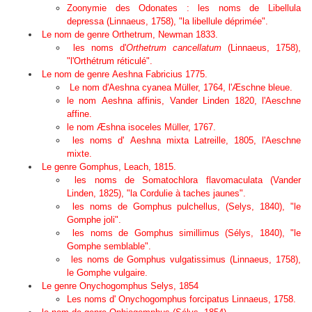
Zoonymie des Odonates : les noms de
Libellula
depressa
(Linnaeus, 1758), "la libellule déprimée".
Le nom de genre
Orthetrum
, Newman 1833.
les noms d'
Orthetrum cancellatum
(Linnaeus, 1758),
"l'Orthétrum réticulé".
Le nom de genre
Aeshna
Fabricius 1775.
Le nom d
'
Aeshna cyanea
Müller, 1764, l'Æschne bleue.
le nom
Aeshna affinis
, Vander Linden 1820, l'Aeschne
affine.
le nom Æshna isocele
s
Müller, 1767.
les noms d'
Aeshna mixta
Latreille, 1805, l'Aeschne
mixte.
Le genre
Gomphus
, Leach, 1815.
les noms de
Somatochlora flavomaculata
(Vander
Linden, 1825), "la Cordulie à taches jaunes".
les noms de
Gomphus pulchellus
, (Selys, 1840), "le
Gomphe joli".
les noms de
Gomphus simillimus
(Sélys, 1840), "le
Gomphe semblable".
les noms de Gomphus vulgatissimus (Linnaeus, 1758),
le Gomphe vulgaire.
Le genre Onychogomphus Selys, 1854
Les noms d'
Onychogomphus forcipatus
Linnaeus, 1758.