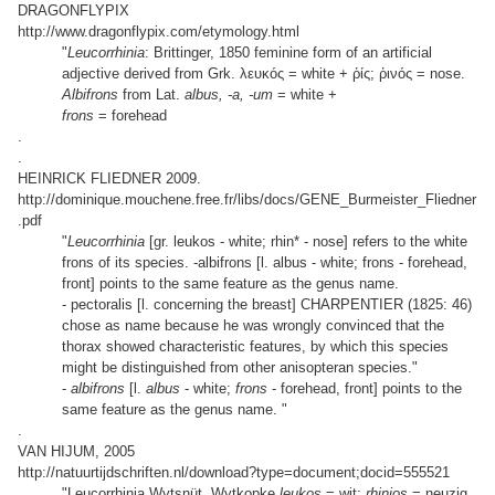
DRAGONFLYPIX
http://www.dragonflypix.com/etymology.html
"
Leucorrhinia
: Brittinger, 1850 feminine form of an artificial
adjective derived from Grk. λευκός = white + ῥίς; ῥινός = nose.
Albifrons
from Lat.
albus, -a, -um
= white +
frons
= forehead
.
.
HEINRICK FLIEDNER 2009.
http://dominique.mouchene.free.fr/libs/docs/GENE_Burmeister_Fliedner
.pdf
"
Leucorrhinia
[gr. leukos - white; rhin* - nose] refers to the white
frons of its species. -albifrons [l. albus - white; frons - forehead,
front] points to the same feature as the genus name.
- pectoralis [l. concerning the breast] CHARPENTIER (1825: 46)
chose as name because he was wrongly convinced that the
thorax showed characteristic features, by which this species
might be distinguished from other anisopteran species."
-
albifrons
[l.
albus
- white;
frons
- forehead, front] points to the
same feature as the genus name. "
.
VAN HIJUM, 2005
http://natuurtijdschriften.nl/download?type=document;docid=555521
"Leucorrhinia Wytsnüt, Wytkopke
leukos
= wit;
rhinios
= neuzig