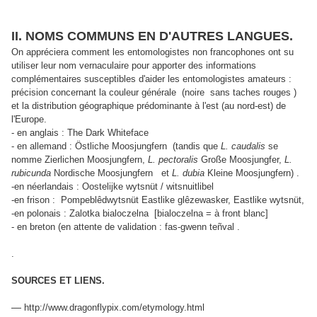
II. NOMS COMMUNS EN D'AUTRES LANGUES.
On appréciera comment les entomologistes non francophones ont su
utiliser leur nom vernaculaire pour apporter des informations
complémentaires susceptibles d'aider les entomologistes amateurs :
précision concernant la couleur générale (noire sans taches rouges )
et la distribution géographique prédominante à l'est (au nord-est) de
l'Europe.
- en anglais : The Dark Whiteface
- en allemand : Östliche Moosjungfern (tandis que
L. caudalis
se
nomme Zierlichen Moosjungfern,
L. pectoralis
Große Moosjungfer,
L.
rubicunda
Nordische Moosjungfern et
L. dubia
Kleine Moosjungfern) .
-en néerlandais : Oostelijke wytsnüt / witsnuitlibel
-en frison : Pompeblêdwytsnüt Eastlike glêzewasker, Eastlike wytsnüt,
-en polonais : Zalotka bialoczelna [bialoczelna = à front blanc]
- en breton (en attente de validation : fas-gwenn teñval .
.
SOURCES ET LIENS.
—
http://www.dragonflypix.com/etymology.html