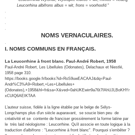
Leucorrhina albifrons
albus
= wit;
frons
= voorhoofd "
.
.
.
.
NOMS VERNACULAIRES.
.
I. NOMS COMMUNS EN FRANÇAIS.
La Leucorrhine à front blanc. Paul-André Robert, 1958
Paul-André Robert, Les Libellules (Odonates), Delachaux et Niestlé,
1958 page 310.
https://books.google.fr/books?id=RoS9uwEACAAJ&dq=Paul-
Andr%C3%A9+Robert,+Les+Libellules+
(Odonates),+1958&hl=fr&sa=X&ved=0ahUKEwirr9a76t7fAhUJLBoKHYr
xCUIQ6AEIKTAA
L'auteur suisse, fidèle à la ligne établie par le belge de Sélys-
Longchamps plus d'un siècle auparavant, se soucie bien peu de
créativité et se contente de franciser grossièrement la forme latine par
le très laid néologisme : Leucorrhine. Qu'il associe en toute logique à la
traduction d'
albifrons
: "Leucorrhine à front blanc". Pourquoi s'embêter ?