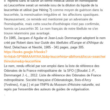
Il reprend sans le savoir un terme médical utilisé en homéopathie
où Leucorrhine serait un remède issu de la dilution du liquide de la
leucorrhée et utilisé (par Héring ?)
comme moyen de guérison dans la
leucorrhée, la menstruation irrégulière et les affections spastiques.
Heureusement, ce remède est mentionné par un adversaire de
l'homéopathie, mais cette souche d'isothérapie n'est pas confirmée,
hormis un Leucorrhin 30. Le nom français de notre libellule ne s'en
trouve néanmoins pas avantagé.
En 1985, Jacques d' Aguilar et Jean-Louis Dommanget adoptent le nom
créé par Robert dans leur
Guide des libellules d'Europe et d'Afrique du
Nord
, Delachaux et Niestlé, 1985 - 341 pages, page 305.
https://books.google.fr/books?
hl=fr&id=SPNMAAAAYAAJ&dq=leucorrhinia+albifrons&focus=searchwi
thinvolume&q=leucorrhine
Le nom, rendu officiel par son emploi dans la liste de référence des
Odonates de la France métropolitaine de la SFO ( [Boudot J.-P.,
Dommanget J.-L., 2012. Liste de référence des Odonates de France
métropolitaine. Société française d’Odonatologie, Bois-d’Arcy
(Yvelines), 4 pp.] ) et par l'INPN du Museum d'Histoire naturelle, est
repris par l'ensemble des auteurs de guides de vulgarisation.
.