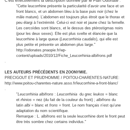
C'est effectivement la description donnée par le Plan Odonate :
"Cette leucorrhine présente la particularité d’avoir une face et un
front blancs, et un abdomen bleu à la base puis noir (chez le
mâle mature). L’abdomen est toujours plus étroit que le thorax et
peu élargi à l’extrémité. Celui-ci est noir et jaune chez la femelle.
Les cercoïdes sont blancs, et le dessus des ptérostigmas noirs
(pour les deux sexes). Elle est plus svelte et élancée que la
leucorrhine à large queue (
Leucorrhinia caudalis
), qui elle est
plus petite et présente un abdomen plus large."
http://odonates.pnaopie.fr/wp-
content/uploads/2010/12/Fiche_Leucorrhinia-albifrons.pdf
.
LES AUTEURS PRÉCÉDENTS EN ZOONYMIE.
PRECIGOUT ET PRUD'HOMME / POITOU-CHARENTES-NATURE:
http://www.poitou-charentes-nature.asso.fr/leucorrhine-a-front-blanc/
.
"
Leucorrhinia albifrons
:
Leucorrhinia
du grec
leukos
= blanc
et
rhinios
= nez (du fait de la couleur du front) ;
albifrons
du
latin
albi
= blanc et
frons
= front. Le nom français n’est qu’une
adaptation du nom scientifique.
Remarque : L. albifrons est la seule leucorrhine dont le front peut
être très sombre chez certains individus."