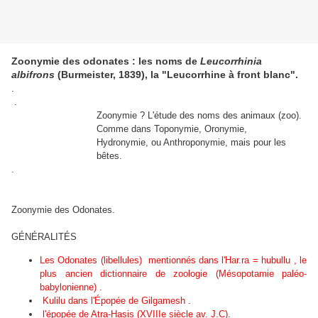
Zoonymie des odonates : les noms de
Leucorrhinia
albifrons
(Burmeister, 1839), la "Leucorrhine à front blanc".
.
.
Zoonymie ? L'étude des noms des animaux (zoo).
Comme dans Toponymie, Oronymie,
Hydronymie, ou Anthroponymie, mais pour les
bêtes.
.
Zoonymie des Odonates.
GÉNÉRALITÉS
Les Odonates (libellules) mentionnés dans l'Har.ra = hubullu , le
plus ancien dictionnaire de zoologie (Mésopotamie paléo-
babylonienne)
.
Kulilu dans l'Épopée de Gilgamesh .
l'épopée de Atra-Hasis (XVIIIe siècle av. J.C).