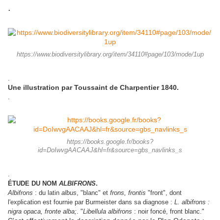
.
https://www.biodiversitylibrary.org/item/34110#page/103/mode/1up
.
Une illustration par Toussaint de Charpentier 1840.
.
https://books.google.fr/books?
id=DoIwvgAACAAJ&hl=fr&source=gbs_navlinks_s
.
ÉTUDE DU NOM
ALBIFRONS
.
Albifrons
: du latin
albus
, "blanc" et
frons, frontis
"front", dont
l'explication est fournie par Burmeister dans sa diagnose :
L. albifrons :
nigra opaca, fronte alba;
. "
Libellula albifrons
: noir foncé, front blanc."