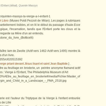
 l'Enfant (détail), Quentin Massys
ion/quinten-massys-la-vierge-a-l-enfant-1
 Libro
(Museo Poldi Pezzoli de Milan). Les pages à rubriques
artiellement lisibles, et on lit le début du passage d'Isaïe
Ecce
ique, l'Incarnation, tandis que l'Enfant porte les clous et la
regarde sa Mère d'un air entendu.
adone_du_livre_(Botticelli)
tre Iam de Zwolle (Actif vers 1462-Actif vers 1495) montre là
s d'un livre.
/53355/cl020515392
erge priant devant Jésus lisant et saint Jean Baptiste
.] .
e au feuillage en broderie, un peintre anonyme flamand actif
es : Vierge à l'Enfant, The Philadelphia Museum of Art
a%C3%AEtre_au_feuillage_en_broderie#/media/Fichier:Master_of
irgin_and_Child_in_a_Landscape_-_PMA_2518.jpg
e est l'auteur du Triptyque de la Vierge à l'enfant entourée
 de Lille