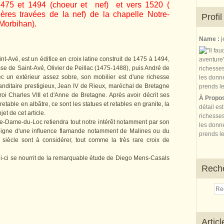
 1475 et 1494 (choeur et nef) et vers 1520 (
ères travées de la nef) de la chapelle Notre-
Profil
Morbihan).
Name :
j
-Avé, est un édifice en croix latine construit de 1475 à 1494,
sse de Saint-Avé, Olivier de Peillac (1475-1488), puis André de
c un extérieur assez sobre, son mobilier est d'une richesse
nditaire prestigieux, Jean IV de Rieux, maréchal de Bretagne
roi Charles VIII et d'Anne de Bretagne. Après avoir décrit ses
À Propo
etable en albâtre, ce sont les statues et retables en granite, la
détail es
jet de cet article.
richesses
tre-Dame-du-Loc retiendra tout notre intérêt notamment par son
les donne
émoigne d'une influence flamande notamment de Malines ou du
prends le
 siècle sont à considérer, tout comme la très rare croix de
i-ci se nourrit de la remarquable étude de Diego Mens-Casals
Rech
Artic