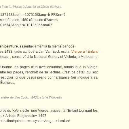
I ou III, Vierge à l'encrier et Jésus écrivant.
th=X137148&objnr=107515&lang=fr-FR&nr=9
ême thème en 1480 cf musée d'Anvers:
th=B016743&objnr=11013596&nr=67
en peinture
, essentiellement à la même période.
ès 1433, jadis attribué à Jan Van Eyck est la
Vierge à l’Enfant
nneau, , conservé à la National Gallery of Victoria, à Melbourne
t tourne les pages d'un livre enluminé, tandis que la Vierge
re les pages, l'endroit de sa lecture. C'est ce détail qui est
 est clair ici que Jésus prend connaissance (ou indique à sa
Écritures.
), atelier de Van Eyck, >1433, cliché Wikipedia
ié du XVe siècle une Vierge, assise, à l'Enfant tournant les
ux-Arts de Belgique Inv. 1497
collection/quinten-massys-la-vierge-a-l-enfant