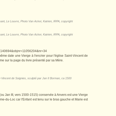
isant, Le Louvre, Photo Van Acker, Katrien, IRPA, copyright
isant, Le Louvre, Photo Van Acker, Katrien, IRPA, copyright
th=X140694&objnr=11056204&nr=34
même date une Vierge à l'encrier pour l'église Saint-Vincent de
même sur la page du livre présenté par sa Mère.
int-Vincent de Soignies, sculpté par Jan II Borman, ca 1500
(ou Jan III, vers 1500-1515) conservée à Anvers est une Vierge
me-du-Loc car l'Enfant est tenu sur le bras gauche et Marie est