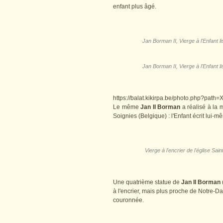
enfant plus âgé.
Jan Borman II, Vierge à l'Enfant l
Jan Borman II, Vierge à l'Enfant l
https://balat.kikirpa.be/photo.php?pa
Le même
Jan II Borman
a réalisé à la 
Soignies (Belgique) : l'Enfant écrit lui-
Vierge à l'encrier de l'église Sa
Une quatrième statue de
Jan II Borman
à l'encrier, mais plus proche de Notre-Da
couronnée.