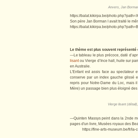
Anvers, Jan Borman I
https://balat.kikirpa.be/photo.php?pa
Son père Jan Borman I avait traité le m
https://balat.kikirpa.be/photo.php?pa
Le thème est plus souvent représenté 
—Le tableau le plus précoce, daté d’apr
lisant
ou Vierge d’Ince hall, huile sur pa
en Australie.
L'Enfant est assis face au spectateur e
conserve par un index gauche glissé ent
repris pour Notre-Dame du Loc, mais il
Mère) un passage bien plus éloigné des 
Vierge lisant (détail
—Quinten Massys peint dans la 2nde moit
pages d'un livre, Musées royaux des Bea
https://fine-arts-museum.be/fr/la-