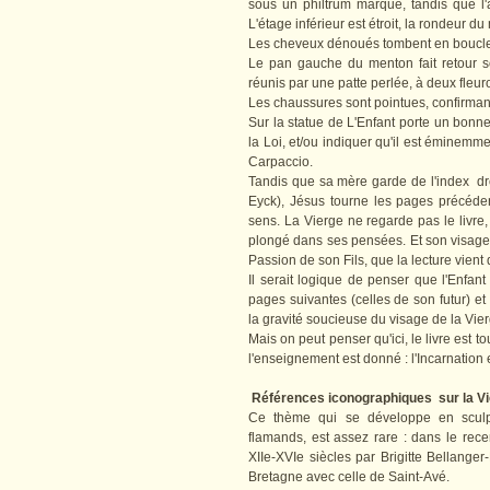
sous un philtrum marqué, tandis que l'a
L'étage inférieur est étroit, la rondeur d
Les cheveux dénoués tombent en boucles
Le pan gauche du menton fait retour sou
réunis par une patte perlée, à deux fleur
Les chaussures sont pointues, confirmant
Sur la statue de L'Enfant porte un bonn
la Loi, et/ou indiquer qu'il est éminem
Carpaccio.
Tandis que sa mère garde de l'index dro
Eyck), Jésus tourne les pages précéden
sens. La Vierge ne regarde pas le livr
plongé dans ses pensées. Et son visage, f
Passion de son Fils, que la lecture vient
Il serait logique de penser que l'Enfa
pages suivantes (celles de son futur) e
la gravité soucieuse du visage de la Vie
Mais on peut penser qu'ici, le livre est t
l'enseignement est donné : l'Incarnation
Références iconographiques sur la Vier
Ce thème qui se développe en sculpt
flamands, est assez rare : dans le re
XIIe-XVIe siècles par Brigitte Bellange
Bretagne avec celle de Saint-Avé.