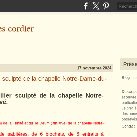
es cordier
Prése
17 novembre 2024
er sculpté de la chapelle Notre-Dame-du-
Blog
: L
Descrip
lier sculpté de la chapelle Notre-
et œuvres
vé.
particuli
Je privil
des noms 
observés
 de la Trinité et du Te Deum ( fin XVe) de la chapelle Notre-
Contact
 sablières, de 6 blochets, de 6 entraits à