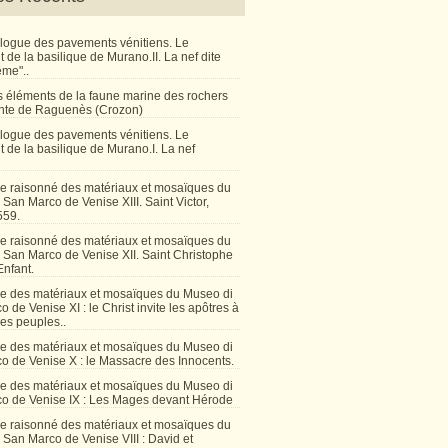
talogue des pavements vénitiens. Le
de la basilique de Murano.II. La nef dite
ême"..
 éléments de la faune marine des rochers
inte de Raguenès (Crozon)
talogue des pavements vénitiens. Le
 de la basilique de Murano.I. La nef
e raisonné des matériaux et mosaïques du
San Marco de Venise XIII. Saint Victor,
559.
e raisonné des matériaux et mosaïques du
 San Marco de Venise XII. Saint Christophe
Enfant.
e des matériaux et mosaïques du Museo di
 de Venise XI : le Christ invite les apôtres à
les peuples..
e des matériaux et mosaïques du Museo di
o de Venise X : le Massacre des Innocents.
e des matériaux et mosaïques du Museo di
o de Venise IX : Les Mages devant Hérode
e raisonné des matériaux et mosaïques du
San Marco de Venise VIII : David et