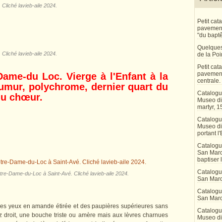
Cliché lavieb-aile 2024.
Petit ca
pavement 
"du bapt
Quelques
Cliché lavieb-aile 2024.
de la Po
Petit ca
pavement
Dame-du Loc. Vierge à l'Enfant à la
centrale.
aumur, polychrome, dernier quart du
Catalogu
du chœur.
Museo di 
martyr, 1
Catalogu
Museo di
portant l'
Catalogu
San Marco
baptiser 
Catalogu
otre-Dame-du-Loc à Saint-Avé. Cliché lavieb-aile 2024.
San Marc
Catalogu
San Marc
des yeux en amande étirée et des paupières supérieures sans
Catalogu
nez droit, une bouche triste ou amère mais aux lèvres charnues
Museo di 