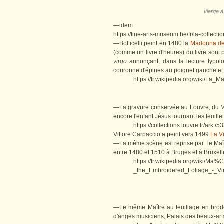
Vierge à
—idem
https://fine-arts-museum.be/fr/la-collect
—Botticelli peint en 1480 la
Madonna del
(comme un livre d'heures) du livre sont p
virgo
annonçant, dans la lecture typolog
couronne d'épines au poignet gauche et 
https://fr.wikipedia.org/wiki/La_M
—La gravure conservée au Louvre, du Maî
encore l'enfant Jésus tournant les feuillet
https://collections.louvre.fr/ark:
Vittore Carpaccio a peint vers 1499
La Vi
—La même scène est reprise par le Maîtr
entre 1480 et 1510 à Bruges et à Bruxell
https://fr.wikipedia.org/wiki/M
_the_Embroidered_Foliage_-_V
—Le même Maître au feuillage en broderi
d'anges musiciens, Palais des beaux-arts