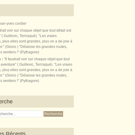
ean-yves cordier
s :
"Il faudrait voir sur chaque objet que tout
t aventure" ( Guillevic, Terrraqué). "Les vraies
, plus elles sont grandes, plus on a de joie à
r." (Giono ) "Délaisse les grandes routes,
s sentiers !" (Pythagore)
erche
les Récents