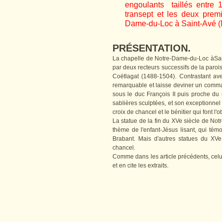
engoulants taillés entre
transept et les deux premi
Dame-du-Loc à Saint-Avé (
PRÉSENTATION.
La chapelle de Notre-Dame-du-Loc àSaint
par deux recteurs successifs de la paroi
Coëtlagat (1488-1504). Contrastant ave
remarquable et laisse deviner un comma
sous le duc François II puis proche du 
sablières sculptées, et son exceptionnel r
croix de chancel et le bénitier qui font l'ob
La statue de la fin du XVe siècle de No
thème de l'enfant-Jésus lisant, qui t
Brabant. Mais d'autres statues du XVe
chancel.
Comme dans les article précédents, celu
et en cite les extraits.