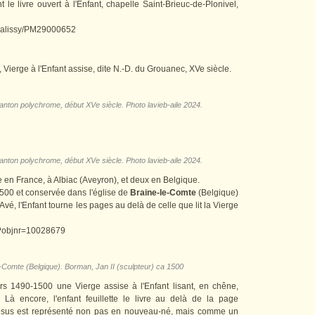
e livre ouvert à l'Enfant, chapelle Saint-Brieuc-de-Plonivel,
e/palissy/PM29000652
ierge à l'Enfant assise, dite N.-D. du Grouanec, XVe siècle.
rsanton polychrome, début XVe siècle. Photo lavieb-aile 2024.
rsanton polychrome, début XVe siècle. Photo lavieb-aile 2024.
en France, à Albiac (Aveyron), et deux en Belgique.
500 et conservée dans l'église de
Braine-le-Comte
(Belgique)
Avé, l'Enfant tourne les pages au delà de celle que lit la Vierge
hp?objnr=10028679
e-Comte (Belgique). Borman, Jan II (sculpteur) ca 1500
s 1490-1500 une Vierge assise à l'Enfant lisant, en chêne,
à encore, l'enfant feuillette le livre au delà de la page
Jésus est représenté non pas en nouveau-né, mais comme un