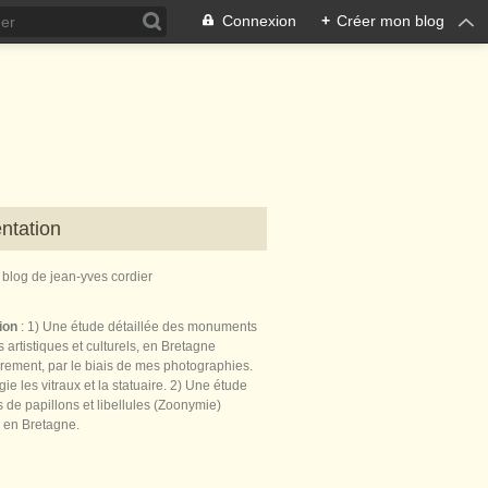
Connexion
+
Créer mon blog
ntation
e blog de jean-yves cordier
tion
: 1) Une étude détaillée des monuments
 artistiques et culturels, en Bretagne
èrement, par le biais de mes photographies.
égie les vitraux et la statuaire. 2) Une étude
de papillons et libellules (Zoonymie)
 en Bretagne.