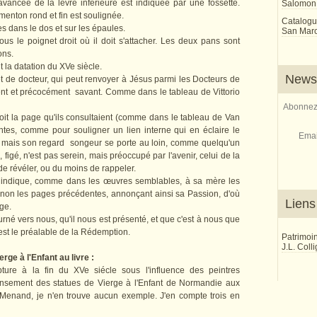
vancée de la lèvre inférieure est indiquée par une fossette.
Salomon
u menton rond et fin est soulignée.
Catalogu
 dans le dos et sur les épaules.
San Marco
s le poignet droit où il doit s'attacher. Les deux pans sont
ons.
 la datation du XVe siècle.
Newsl
et de docteur, qui peut renvoyer à Jésus parmi les Docteurs de
ment et précocément savant. Comme dans le tableau de Vittorio
Abonnez-
it la page qu'ils consultaient (comme dans le tableau de Van
tes, comme pour souligner un lien interne qui en éclaire le
Emai
e, mais son regard songeur se porte au loin, comme quelqu'un
igé, n'est pas serein, mais préoccupé par l'avenir, celui de la
 de révéler, ou du moins de rappeler.
nt indique, comme dans les œuvres semblables, à sa mère les
t non les pages précédentes, annonçant ainsi sa Passion, d'où
Liens
rge.
ourné vers nous, qu'il nous est présenté, et que c'est à nous que
 est le préalable de la Rédemption.
Patrimoi
J.L. Coll
ge à l'Enfant au livre :
ure à la fin du XVe siécle sous l'influence des peintres
censement des statues de Vierge à l'Enfant de Normandie aux
r-Menand, je n'en trouve aucun exemple. J'en compte trois en