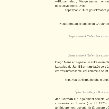
—Plobannalec ; Vierge assise montrant l
bois polychrome, XVIe.
https://pop.culture.gouv.fr/notic
— Plouguerneau, chapelle du Grouanec, V
Vierge assise à l'Enfant lisant, ke
Vierge assise à l'Enfant lisant, ke
Diego Mens en signale un autre exemple 
La statue de
Jan II Borman
datée vers 1
est très intéressante, car comme à Saint-
.
https://balat.kikirpa.be/photo.p
Eglise Saint-Géry à Braine-l
Jan Borman II
a également sculpté ver
conservée au Louvre (inv RF 1370) . L
antérieurement ouverte. Et là encore 