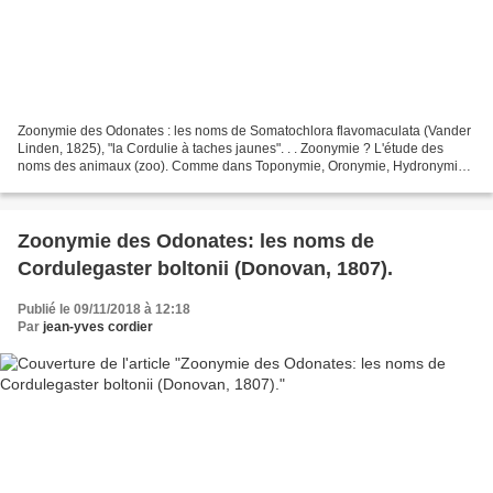
Zoonymie des Odonates : les noms de Somatochlora flavomaculata (Vander
Linden, 1825), "la Cordulie à taches jaunes". . . Zoonymie ? L'étude des
noms des animaux (zoo). Comme dans Toponymie, Oronymie, Hydronymie,
ou Anthroponymie, mais pour les bêtes....
Zoonymie des Odonates: les noms de
Cordulegaster boltonii (Donovan, 1807).
Publié le 09/11/2018 à 12:18
Par
jean-yves cordier