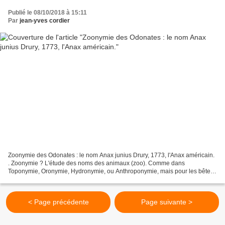
Publié le 08/10/2018 à 15:11
Par
jean-yves cordier
Zoonymie des Odonates : le nom Anax junius Drury, 1773, l'Anax américain.
. Zoonymie ? L'étude des noms des animaux (zoo). Comme dans
Toponymie, Oronymie, Hydronymie, ou Anthroponymie, mais pour les bêtes.
Voir aussi : GÉNÉRALITÉS Les Odonates (libellules)...
< Page précédente
Page suivante >