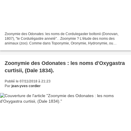
Zoonymie des Odonates: les noms de Cordulegaster boltonii (Donovan,
1807), "le Cordulégastre annelé". . Zoonymie ? L'étude des noms des
animaux (zoo). Comme dans Toponymie, Oronymie, Hydronymie, ou
Anthroponymie, mais pour les bêtes. . GÉNÉRALITÉS Les...
Zoonymie des Odonates : les noms d'Oxygastra
curtisii, (Dale 1834).
Publié le 07/11/2018 à 21:23
Par
jean-yves cordier