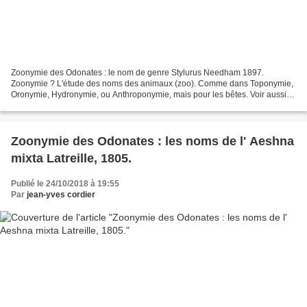
Zoonymie des Odonates : le nom de genre Stylurus Needham 1897.
Zoonymie ? L'étude des noms des animaux (zoo). Comme dans Toponymie,
Oronymie, Hydronymie, ou Anthroponymie, mais pour les bêtes. Voir aussi :
GÉNÉRALITÉS Les Odonates (libellules) mentionnés...
Zoonymie des Odonates : les noms de l' Aeshna
mixta Latreille, 1805.
Publié le 24/10/2018 à 19:55
Par
jean-yves cordier