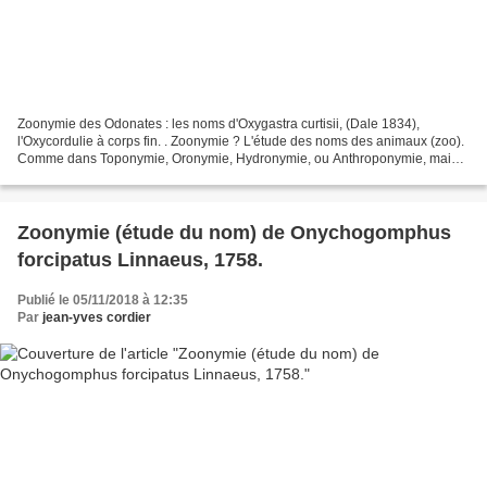
Zoonymie des Odonates : les noms d'Oxygastra curtisii, (Dale 1834),
l'Oxycordulie à corps fin. . Zoonymie ? L'étude des noms des animaux (zoo).
Comme dans Toponymie, Oronymie, Hydronymie, ou Anthroponymie, mais
pour les bêtes. . GÉNÉRALITÉS Les Odonates...
Zoonymie (étude du nom) de Onychogomphus
forcipatus Linnaeus, 1758.
Publié le 05/11/2018 à 12:35
Par
jean-yves cordier