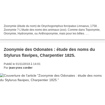
Zoonymie (étude du nom) de Onychogomphus forcipatus Linnaeus, 1758. .
Zoonymie ? L'étude des noms des animaux (zoo). Comme dans Toponymie,
Oronymie, Hydronymie, ou Anthroponymie, mais pour les bêtes. .
GÉNÉRALITÉS Les Odonates (libellules) mentionnés...
Zoonymie des Odonates : étude des noms du
Stylurus flavipes, Charpentier 1825.
Publié le 01/11/2018 à 14:01
Par
jean-yves cordier