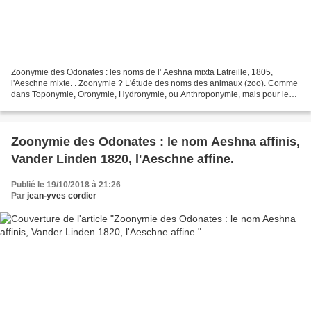
Zoonymie des Odonates : les noms de l' Aeshna mixta Latreille, 1805,
l'Aeschne mixte. . Zoonymie ? L'étude des noms des animaux (zoo). Comme
dans Toponymie, Oronymie, Hydronymie, ou Anthroponymie, mais pour les
bêtes. Voir aussi : GÉNÉRALITÉS Les Odonates...
Zoonymie des Odonates : le nom Aeshna affinis,
Vander Linden 1820, l'Aeschne affine.
Publié le 19/10/2018 à 21:26
Par
jean-yves cordier