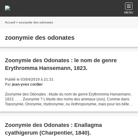
MENU
Accueil
» zoonymie des odonates
zoonymie des odonates
Zoonymie des Odonates : le nom de genre
Erythromma Hansemann, 1823.
Publié le 03/04/2019 à 21:31
Par
jean-yves cordier
Zoonymie des Odonates : étude du nom de genre Erythromma Hansemann,
1823. . . . . Zoonymie ? L'étude des noms des animaux (zoo). Comme dans
Toponymie, Oronymie, Hydronymie, ou Anthroponymie, mais pour les bêtes.
La "zoonymie populaire" (et volontiers...
Zoonymie des Odonates : Enallagma
cyathigerum (Charpentier, 1840).