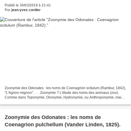
Publié le 30/03/2019 à 21:41
Par
jean-yves cordier
Zoonymie des Odonates : les noms de Coenagrion scitulum (Rambur, 1842),
"L'Agrion mignon". . . . Zoonymie ? L'étude des noms des animaux (zoo).
Comme dans Toponymie, Oronymie, Hydronymie, ou Anthroponymie, mais
pour les bêtes. La "zoonymie populaire"...
Zoonymie des Odonates : les noms de
Coenagrion pulchellum (Vander Linden, 1825).