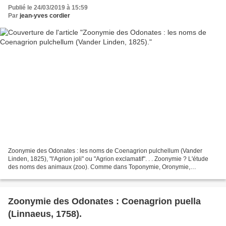
Publié le 24/03/2019 à 15:59
Par
jean-yves cordier
Zoonymie des Odonates : les noms de Coenagrion pulchellum (Vander
Linden, 1825), "l'Agrion joli" ou "Agrion exclamatif". . . Zoonymie ? L'étude
des noms des animaux (zoo). Comme dans Toponymie, Oronymie,
Hydronymie, ou Anthroponymie, mais pour les bêtes....
Zoonymie des Odonates : Coenagrion puella
(Linnaeus, 1758).