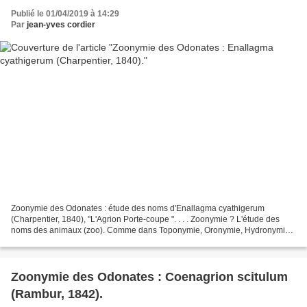
Publié le 01/04/2019 à 14:29
Par
jean-yves cordier
Zoonymie des Odonates : étude des noms d'Enallagma cyathigerum
(Charpentier, 1840), "L'Agrion Porte-coupe ". . . . Zoonymie ? L'étude des
noms des animaux (zoo). Comme dans Toponymie, Oronymie, Hydronymie,
ou Anthroponymie, mais pour les bêtes. La "zoonymie...
Zoonymie des Odonates : Coenagrion scitulum
(Rambur, 1842).