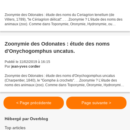
Zoonymie des Odonates : étude des noms du Ceriagrion tenellum (de
Villers, 1789), "le Cériagrion délicat". . . . Zoonymie ? L'étude des noms des
animaux (zoo). Comme dans Toponymie, Oronymie, Hydronymie, ou
Anthroponymie, mais pour les bêtes. La "zoonymie...
Zoonymie des Odonates : étude des noms
d'Onychogomphus uncatus.
Publié le 11/02/2019 à 16:15
Par
jean-yves cordier
Zoonymie des Odonates : étude des noms d'Onychogomphus uncatus
(Charpentier, 1840), le "Gomphe à crochets". . . Zoonymie ? L'étude des
noms des animaux (zoo). Comme dans Toponymie, Oronymie, Hydronymie,
ou Anthroponymie, mais pour les bêtes. La "zoonymie...
< Page précédente
Page suivante >
Hébergé par Overblog
Top articles