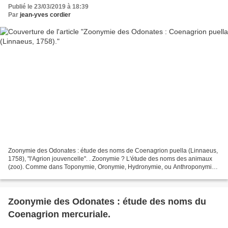
Publié le 23/03/2019 à 18:39
Par
jean-yves cordier
Zoonymie des Odonates : étude des noms de Coenagrion puella (Linnaeus,
1758), "l'Agrion jouvencelle". . Zoonymie ? L'étude des noms des animaux
(zoo). Comme dans Toponymie, Oronymie, Hydronymie, ou Anthroponymie,
mais pour les bêtes. La "zoonymie populaire"...
Zoonymie des Odonates : étude des noms du
Coenagrion mercuriale.