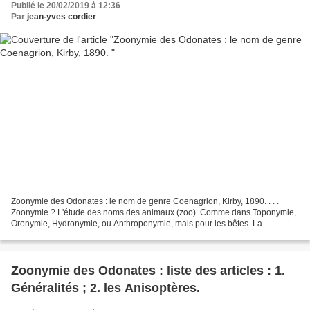
Publié le 20/02/2019 à 12:36
Par
jean-yves cordier
Zoonymie des Odonates : le nom de genre Coenagrion, Kirby, 1890. . . .
Zoonymie ? L'étude des noms des animaux (zoo). Comme dans Toponymie,
Oronymie, Hydronymie, ou Anthroponymie, mais pour les bêtes. La
"zoonymie populaire" (et volontiers extra-européenne)...
Zoonymie des Odonates : liste des articles : 1.
Généralités ; 2. les Anisoptères.