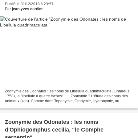
Publié le 31/12/2018 à 23:57
Par
jean-yves cordier
Zoonymie des Odonates : les noms de Libellula quadrimaculata (Linnaeus,
1758), la "libellule à quatre taches". . . . Zoonymie ? L'étude des noms des
animaux (zoo). Comme dans Toponymie, Oronymie, Hydronymie, ou
Anthroponymie, mais pour les bêtes. . Zoonymie...
Zoonymie des Odonates : les noms
d'Ophiogomphus cecilia, "le Gomphe
serpentin".