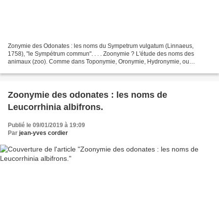
Zonymie des Odonates : les noms du Sympetrum vulgatum (Linnaeus,
1758), "le Sympétrum commun". . . . Zoonymie ? L'étude des noms des
animaux (zoo). Comme dans Toponymie, Oronymie, Hydronymie, ou
Anthroponymie, mais pour les bêtes. . Zoonymie des Odonates....
Zoonymie des odonates : les noms de
Leucorrhinia albifrons.
Publié le 09/01/2019 à 19:09
Par
jean-yves cordier