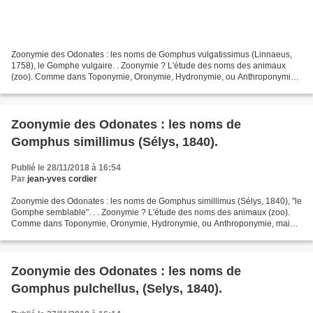
Zoonymie des Odonates : les noms de Gomphus vulgatissimus (Linnaeus,
1758), le Gomphe vulgaire. . Zoonymie ? L'étude des noms des animaux
(zoo). Comme dans Toponymie, Oronymie, Hydronymie, ou Anthroponymie,
mais pour les bêtes. . Zoonymie des Odonates....
Zoonymie des Odonates : les noms de
Gomphus simillimus (Sélys, 1840).
Publié le 28/11/2018 à 16:54
Par
jean-yves cordier
Zoonymie des Odonates : les noms de Gomphus simillimus (Sélys, 1840), "le
Gomphe semblable". . . Zoonymie ? L'étude des noms des animaux (zoo).
Comme dans Toponymie, Oronymie, Hydronymie, ou Anthroponymie, mais
pour les bêtes. Zoonymie des Odonates. GÉNÉRALITÉS...
Zoonymie des Odonates : les noms de
Gomphus pulchellus, (Selys, 1840).