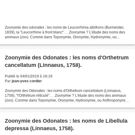
Zoonymie des odonates : les noms de Leucorrhinia albifrons (Burmeister,
1839), la "Leucorrhine à front blanc". . . Zoonymie ? L'étude des noms des
animaux (zoo). Comme dans Toponymie, Oronymie, Hydronymie, ou
Anthroponymie, mais pour les bêtes. . Zoonymie...
Zoonymie des Odonates : les noms d'Orthetrum
cancellatum (Linnaeus, 1758).
Publié le 04/01/2019 à 18:18
Par
jean-yves cordier
Zoonymie des Odonates : les noms d'Orthetrum cancellatum (Linnaeus,
1758), "l'Orthétrum réticulé". . . Zoonymie ? L'étude des noms des animaux
(zoo). Comme dans Toponymie, Oronymie, Hydronymie, ou Anthroponymie,
mais pour les bêtes. . Zoonymie des Odonates....
Zoonymie des Odonates : les noms de Libellula
depressa (Linnaeus, 1758).