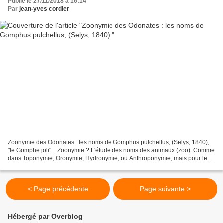
Publié le 27/11/2018 à 16:14
Par
jean-yves cordier
Zoonymie des Odonates : les noms de Gomphus pulchellus, (Selys, 1840),
"le Gomphe joli". . Zoonymie ? L'étude des noms des animaux (zoo). Comme
dans Toponymie, Oronymie, Hydronymie, ou Anthroponymie, mais pour les
bêtes. Zoonymie des Odonates. GÉNÉRALITÉS...
< Page précédente
Page suivante >
Hébergé par Overblog