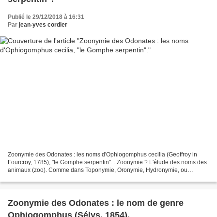
Publié le 29/12/2018 à 16:31
Par
jean-yves cordier
Zoonymie des Odonates : les noms d'Ophiogomphus cecilia (Geoffroy in
Fourcroy, 1785), "le Gomphe serpentin". . Zoonymie ? L'étude des noms des
animaux (zoo). Comme dans Toponymie, Oronymie, Hydronymie, ou
Anthroponymie, mais pour les bêtes. . Zoonymie...
Zoonymie des Odonates : le nom de genre
Ophiogomphus (Sélys, 1854).