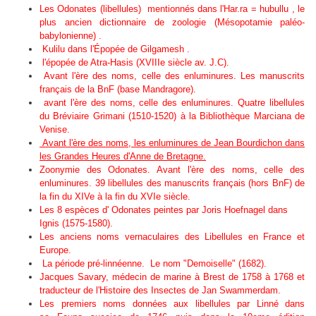
Les Odonates (libellules) mentionnés dans l'Har.ra = hubullu , le
plus ancien dictionnaire de zoologie (Mésopotamie paléo-
babylonienne)
.
Kulilu dans l'Épopée de Gilgamesh .
l'épopée de Atra-Hasis (XVIIIe siècle av. J.C).
Avant l'ère des noms, celle des enluminures. Les manuscrits
français de la BnF (base Mandragore).
avant l'ère des noms, celle des enluminures. Quatre libellules
du Bréviaire Grimani (1510-1520) à la Bibliothèque Marciana de
Venise.
Avant l'ère des noms, les enluminures de Jean Bourdichon dans
les Grandes Heures d'Anne de Bretagne.
Zoonymie des Odonates. Avant l'ère des noms, celle des
enluminures. 39 libellules des manuscrits français (hors BnF) de
la fin du XIVe à la fin du XVIe siècle.
Les 8 espèces d' Odonates peintes par Joris Hoefnagel dans
Ignis (1575-1580).
Les anciens noms vernaculaires des Libellules en France et
Europe.
La période pré-linnéenne. Le nom "Demoiselle" (1682).
Jacques Savary, médecin de marine à Brest de 1758 à 1768 et
traducteur de l'Histoire des Insectes de Jan Swammerdam.
Les premiers noms données aux libellules par Linné dans