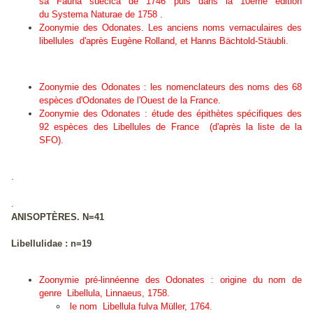
sa Fauna suecica de 1746 puis dans la 10eme édition
du Systema Naturae de 1758 .
Zoonymie des Odonates. Les anciens noms vernaculaires des
libellules d'après Eugène Rolland, et Hanns Bächtold-Stäubli.
Zoonymie des Odonates : les nomenclateurs des noms des 68
espèces d'Odonates de l'Ouest de la France.
Zoonymie des Odonates : étude des épithètes spécifiques des
92 espèces des Libellules de France (d'après la liste de la
SFO).
.
.
ANISOPTÈRES. N=41
Libellulidae : n=19
Zoonymie pré-linnéenne des Odonates : origine du nom de
genre
Libellula
, Linnaeus, 1758.
le nom Libellula fulva Müller, 1764.