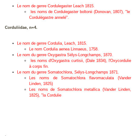
L
e nom de genre
Cordulegaster
Leach 1815.
les noms de
Cordulegaster boltonii
(Donovan, 1807), "le
Cordulégastre annelé".
Corduliidae, n=4.
L
e nom de genre Cordulia
,
Leach, 1815.
L
e nom
Cordulia aenea
Linnaeus, 1758.
L
e nom du genre
Oxygastra
Sélys-Longchamps, 1870.
les noms d'
Oxygastra curtisii
, (Dale 1834), l'Oxycordulie
à corps fin.
Le nom du genre
Somatochlora,
Sélys-Longchamps 1871.
Les noms de
Somatochlora flavomaculata
(Vander
Linden, 1825)
Les noms de
Somatochlora metallica
(Vander Linden,
1825), "la Cordulie
.