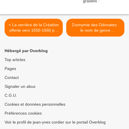
< La verrière de la Création
Zoonymie des Odonates :
offerte vers 1550-1560 par
le nom de genre
les Charitons aux Andelys.
Coenagrion, Kirby, 1890. >
Hébergé par Overblog
Top articles
Pages
Contact
Signaler un abus
C.G.U.
Cookies et données personnelles
Préférences cookies
Voir le profil de jean-yves cordier sur le portail Overblog