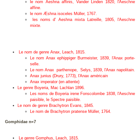
le nom
Aeshna affinis
, Vander Linden 1820, l'Aeschne
affine.
le nom Æshna isocele
s
Müller, 1767.
les noms d'
Aeshna mixta
Latreille, 1805, l'Aeschne
mixte.
Le nom de genre
Anax
, Leach, 1815.
L
e nom
Anax ephippiger
Burmeister, 1839, l'Anax porte-
selle.
L
e nom
Anax parthenope,
Selys, 1839, l'Anax napolitain.
Anax junius (Drury, 1773), l'Anax américain
Anax imperator (en attente)
L
e genre
Boyeria
, Mac Lachlan 1896.
L
es noms de
Boyeria irene
Fonscolombe 1838, l'Aeschne
paisible, le Spectre paisible.
Le nom de genre
Brachytron
Evans, 1845.
L
e nom de
Brachytron pratense
Müller, 1764.
Gomphidae n=7
Le genre
Gomphus
, Leach, 1815.