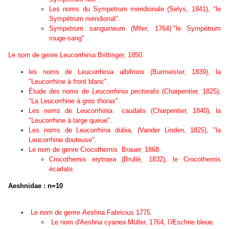
Les noms du
Sympetrum meridionale
(Selys, 1841), "le
Sympétrum méridional".
Sympetrum sanguineum (Mller, 1764)¨"le Sympétrum
rouge-sang"
L
e nom de genre
Leucorrhinia
Brittinger, 1850.
les noms de
Leucorrhinia albifrons
(Burmeister, 1839), la
"Leucorrhine à front blanc".
Étude des noms de
Leucorrhinia pectoralis
(Charpentier, 1825),
"La Leucorrhine à gros thorax".
Les noms de
Leucorrhinia caudalis
(Charpentier, 1840), la
"Leucorrhine à large queue".
Les noms de
Leucorrhina dubia
, (Vander Linden, 1825), "la
Leucorrhine douteuse".
Le nom de genre
Crocothemis
Brauer, 1868.
Crocothemis erytraea (Brullé, 1832), le Crocothemis
écarlate.
Aeshnidae : n=10
Le nom de genre
Aeshna
Fabricius 1775.
Le nom d
'
Aeshna cyanea
Müller, 1764, l'Æschne bleue.