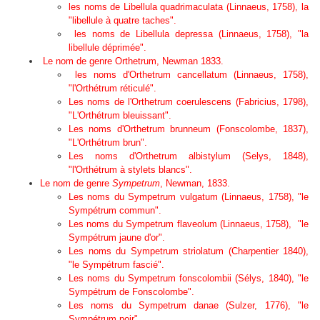
les noms de
Libellula quadrimaculata
(Linnaeus, 1758), la
"libellule à quatre taches".
les noms de
Libellula depressa
(Linnaeus, 1758), "la
libellule déprimée".
Le nom de genre
Orthetrum
, Newman 1833.
les noms d'
Orthetrum cancellatum
(Linnaeus, 1758),
"l'Orthétrum réticulé".
Les noms de l'
Orthetrum coerulescens
(Fabricius, 1798),
"L'Orthétrum bleuissant".
Les noms d'
Orthetrum brunneum
(Fonscolombe, 1837),
"L'Orthétrum brun".
Les noms d'
Orthetrum albistylum
(Selys, 1848),
"l'Orthétrum à stylets blancs".
Le nom de genre
Sympetrum
, Newman, 1833
.
Les noms du
Sympetrum vulgatum (Linnaeus, 1758), "le
Sympétrum commun".
Les noms du
Sympetrum flaveolum
(Linnaeus, 1758), "le
Sympétrum jaune d'or".
Les noms du
Sympetrum striolatum
(Charpentier 1840),
"le Sympétrum fascié".
Les noms du
Sympetrum fonscolombii (
Sélys, 1840), "le
Sympétrum de Fonscolombe".
Les noms du
Sympetrum danae
(Sulzer, 1776), "le
Sympétrum noir".