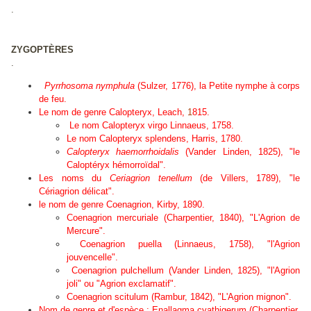
.
ZYGOPTÈRES
.
Pyrrhosoma nymphula
(Sulzer, 1776), la Petite nymphe à corps
de feu.
Le nom de genre Calopteryx, Leach,
1
815.
Le nom
Calopteryx virgo
Linnaeus, 1758.
Le nom
Calopteryx splendens
, Harris, 1780.
Calopteryx haemorrhoidalis
(Vander Linden, 1825), "le
Caloptéryx hémorroïdal".
Les noms du
Ceriagrion tenellum
(de Villers, 1789), "le
Cériagrion délicat".
le nom de genre
Coenagrion
, Kirby, 1890.
Coenagrion mercuriale
(Charpentier, 1840), "L'Agrion de
Mercure".
Coenagrion puella
(Linnaeus, 1758), "l'Agrion
jouvencelle".
Coenagrion pulchellum
(Vander Linden, 1825), "l'Agrion
joli" ou "Agrion exclamatif".
Coenagrion scitulum (Rambur, 1842), "L'Agrion mignon".
Nom de genre et d'espèce :
Enallagma cyathigerum
(Charpentier,