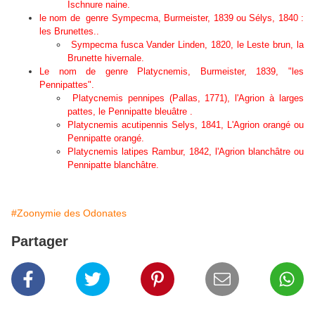
Ischnure naine.
le nom de genre
Sympecma
, Burmeister, 1839 ou Sélys, 1840 :
les Brunettes.
.
Sympecma
fusca Vander Linden, 1820, le Leste brun, la
Brunette hivernale.
Le nom de genre
Platycnemis
, Burmeister, 1839, "les
Pennipattes".
Platycnemis pennipes
(Pallas, 1771), l'Agrion à larges
pattes, le Pennipatte bleuâtre .
Platycnemis acutipennis
Selys, 1841, L'Agrion orangé ou
Pennipatte orangé.
Platycnemis latipes
Rambur, 1842, l'Agrion blanchâtre ou
Pennipatte blanchâtre.
#Zoonymie des Odonates
Partager