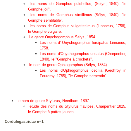
les noms de
Gomphus pulchellus
, (Selys, 1840), "le
Gomphe joli".
les noms de
Gomphus simillimus
(Sélys, 1840), "le
Gomphe semblable".
les noms de Gomphus vulgatissimus (Linnaeus, 1758),
le Gomphe vulgaire.
Le genre Onychogomphus Selys, 1854
Les noms d'
Onychogomphus forcipatus
Linnaeus,
1758.
Les noms d'
Onychogomphus uncatus
(Charpentier,
1840), le "Gomphe à crochets".
le nom de genre
Ophiogomphus
(Sélys, 1854).
Les noms d'
Ophiogomphus cecilia
(Geoffroy in
Fourcroy, 1785), "le Gomphe serpentin".
Le nom de genre
Stylurus
, Needham, 1897.
étude des noms du
Stylurus flavipes
, Charpentier 1825,
le Gomphe à pattes jaunes.
Cordulegastridae n=1