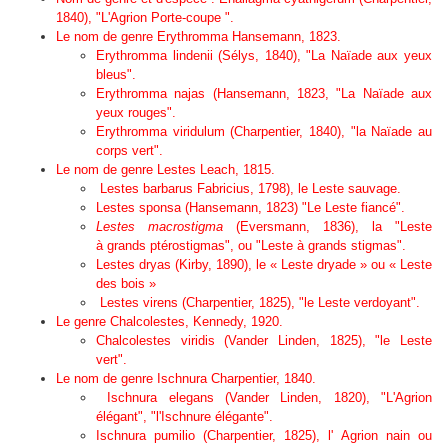
1840), "L'Agrion Porte-coupe ".
Le nom de genre
Erythromma
Hansemann, 1823.
Erythromma lindenii
(Sélys, 1840), "La Naïade aux yeux
bleus".
Erythromma najas
(Hansemann, 1823, "La Naïade aux
yeux rouges".
Erythromma viridulum
(Charpentier, 1840), "la Naïade au
corps vert".
Le nom de genre
Lestes
Leach, 1815.
Lestes barbarus
Fabricius, 1798), le Leste sauvage.
Lestes
sponsa
(Hansemann, 1823) "Le Leste fiancé".
Lestes macrostigma
(Eversmann, 1836), la "Leste
à grands ptérostigmas", ou "Leste à grands stigmas".
Lestes
dryas
(Kirby, 1890), le « Leste dryade » ou « Leste
des bois »
Lestes virens
(Charpentier, 1825), "le Leste verdoyant".
Le genre
Chalcolestes
, Kennedy, 1920
.
Chalcolestes viridis
(Vander Linden, 1825), "le Leste
vert".
Le nom de genre
Ischnura
Charpentier, 1840.
Ischnura elegans
(Vander Linden, 1820), "L'Agrion
élégant", "l'Ischnure élégante".
Ischnura pumilio
(Charpentier, 1825), l' Agrion nain ou