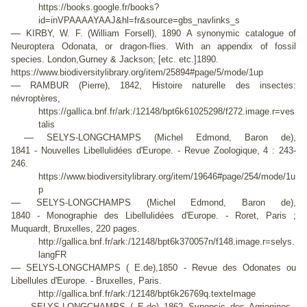
https://books.google.fr/books?
id=inVPAAAAYAAJ&hl=fr&source=gbs_navlinks_s
—
KIRBY, W. F. (William Forsell), 1890 A synonymic catalogue of
Neuroptera Odonata, or dragon-flies. With an appendix of fossil
species. London,Gurney & Jackson; [etc. etc.]1890.
https://www.biodiversitylibrary.org/item/25894#page/5/mode/1up
—
RAMBUR (Pierre), 1842, Histoire naturelle des insectes:
névroptères,
https://gallica.bnf.fr/ark:/12148/bpt6k61025298/f272.image.r=ves
talis
—
SELYS-LONGCHAMPS (Michel Edmond, Baron de),
1841 -
N
ouvelles Libellulidées d'Europe. -
Revue Zoologique
, 4 : 243-
246.
https://www.biodiversitylibrary.org/item/19646#page/254/mode/1u
p
—
SELYS-LONGCHAMPS (Michel Edmond, Baron de),
1840 -
Monographie des Libellulidées d'Europe
.
- Roret, Paris ;
Muquardt, Bruxelles, 220 pages.
http://gallica.bnf.fr/ark:/12148/bpt6k370057n/f148.image.r=selys.
langFR
—
SELYS-LONGCHAMPS ( E.de),1850 -
Revue des Odonates ou
Libellules d'Europe
.
- Bruxelles, Paris.
http://gallica.bnf.fr/ark:/12148/bpt6k26769q.texteImage
—
SELYS-LONGCHAMPS ( E.de) 1862 Synopsis des Agrionines,