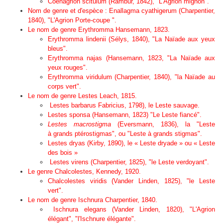
Coenagrion scitulum (Rambur, 1842), "L'Agrion mignon".
Nom de genre et d'espèce :
Enallagma cyathigerum
(Charpentier,
1840), "L'Agrion Porte-coupe ".
Le nom de genre
Erythromma
Hansemann, 1823.
Erythromma lindenii
(Sélys, 1840), "La Naïade aux yeux
bleus".
Erythromma najas
(Hansemann, 1823, "La Naïade aux
yeux rouges".
Erythromma viridulum
(Charpentier, 1840), "la Naïade au
corps vert".
Le nom de genre
Lestes
Leach, 1815.
Lestes barbarus
Fabricius, 1798), le Leste sauvage.
Lestes
sponsa
(Hansemann, 1823) "Le Leste fiancé".
Lestes macrostigma
(Eversmann, 1836), la "Leste
à grands ptérostigmas", ou "Leste à grands stigmas".
Lestes
dryas
(Kirby, 1890), le « Leste dryade » ou « Leste
des bois »
Lestes virens
(Charpentier, 1825), "le Leste verdoyant".
Le genre
Chalcolestes
, Kennedy, 1920
.
Chalcolestes viridis
(Vander Linden, 1825), "le Leste
vert".
Le nom de genre
Ischnura
Charpentier, 1840.
Ischnura elegans
(Vander Linden, 1820), "L'Agrion
élégant", "l'Ischnure élégante".