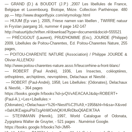
— GRAND (D.) & BOUDOT (J.P.) ,2007
Les libellules de France,
Belgique et Luxembourg
. Biotope, Mèze. Collection Parthénope. 480
pp.— http://www.dragonflypix.com/etymology.html
—
HIJUM (Ep van ), 2005, Friese namen van libellen , TWIRRE natuur
in Fryslan jaargang 16, nummer 4 page 142-147
http://natuurtijdschriften.nl/download?type=document&docid=555521
—
PRÉCIGOUT (Laurent), PRUD'HOMME (Eric), JOURDE (Philippe)
2009,
Libellules de Poitou-Charentes
, Ed. Poitou-Charentes Nature, 255
pages,
— POITOU-CHARENTE NATURE (Association) / Philippe JOURDE &
Olivier ALLENOU
http://www.poitou-charentes-nature.asso.fr/leucorrhine-a-front-blanc/
—
ROBERT (Paul André), 1936,
Les Insectes, coléoptères,
orthoptères, archiptères, nevroptères,
Delachaux et Niestlé .
—
ROBERT (Paul-André), 1958, Les Libellules: (Odonates), Delachaux
& Niestlé, - 364 pages
https://books.google.fr/books?id=jvQVvAEACAAJ&dq=ROBERT+
(Paul-A.),+Les+Libellules:+
(Odonates),+Delachaux+%26+Niestl%C3%A9,+1958&hl=fr&sa=X&ved
=0ahUKEwjpiuPbl7zgAhWOnhQKHURrDboQ6AEIKTAA
— STEINMANN (Henrik), 1997, World Catalogue of Odonata,
Zygoptera Walter de Gruyter, - 521 pages . Numérisé Google.
https://books.google.fr/books?id=JMR-