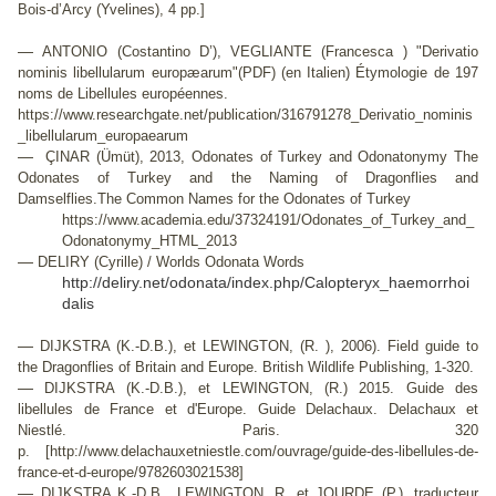
Bois-d’Arcy (Yvelines), 4 pp.]
—
ANTONIO (Costantino D’), VEGLIANTE (Francesca ) "Derivatio
nominis libellularum europæarum"(PDF) (en Italien) Étymologie de 197
noms de Libellules européennes.
https://www.researchgate.net/publication/316791278_Derivatio_nominis
_libellularum_europaearum
—
ÇINAR (Ümüt), 2013, Odonates of Turkey and Odonatonymy The
Odonates of Turkey and the Naming of Dragonflies and
Damselflies.The Common Names for the Odonates of Turkey
https://www.academia.edu/37324191/Odonates_of_Turkey_and_
Odonatonymy_HTML_2013
—
DELIRY (Cyrille) / Worlds Odonata Words
http://deliry.net/odonata/index.php/Calopteryx_haemorrhoi
dalis
—
DIJKSTRA (K.-D.B.), et LEWINGTON, (R. ), 2006). Field guide to
the Dragonflies of Britain and Europe. British Wildlife Publishing, 1-320.
—
DIJKSTRA (K.-D.B.), et LEWINGTON, (R.) 2015. Guide des
libellules de France et d'Europe. Guide Delachaux. Delachaux et
Niestlé. Paris. 320
p. [http://www.delachauxetniestle.com/ouvrage/guide-des-libellules-de-
france-et-d-europe/9782603021538]
—
DIJKSTRA K.-D.B., LEWINGTON, R. et JOURDE (P.), traducteur