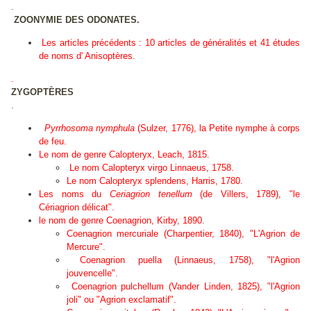
.
ZOONYMIE DES ODONATES.
Les articles précédents : 10 articles de généralités et 41 études
de noms d' Anisoptères.
.
ZYGOPTÈRES
.
Pyrrhosoma nymphula
(Sulzer, 1776), la Petite nymphe à corps
de feu.
Le nom de genre Calopteryx, Leach, 1
815.
Le nom
Calopteryx virgo
Linnaeus, 1758.
Le nom
Calopteryx splendens
, Harris, 1780.
Les noms du
Ceriagrion tenellum
(de Villers, 1789), "le
Cériagrion délicat".
le nom de genre
Coenagrion
, Kirby, 1890.
Coenagrion mercuriale
(Charpentier, 1840), "L'Agrion de
Mercure".
Coenagrion puella
(Linnaeus, 1758), "l'Agrion
jouvencelle".
Coenagrion pulchellum
(Vander Linden, 1825), "l'Agrion
joli" ou "Agrion exclamatif".