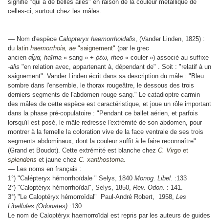
signifie "qui a de belles ailes" en raison de la couleur métallique de
celles-ci, surtout chez les mâles.
—
Nom d'espèce
Calopteryx haemorrhoidalis
, (Vander Linden, 1825) :
d
u latin
haemorrhoia, ae
"saignement"
(par le grec
ancien
αἷμα, haîma
« sang » +
ῥέω, rheo
« couler ») associé au suffixe
-alis
"en relation avec,
appartenant à, dépendant de" . Soit : "relatif à un
saignement". Vander Linden écrit dans sa description du mâle : "Bleu
sombre dans l'ensemble, le thorax rougeâtre, le dessous des trois
derniers segments de l'abdomen rouge sang." Le catadioptre carmin
des mâles de cette espèce est caractéristique, et joue un rôle important
dans la phase pré-copulatoire : "Pendant ce ballet aérien, et parfois
lorsqu'il est posé, le mâle redresse l'extrémité de son abdomen, pour
montrer à la femelle la coloration vive de la face ventrale de ses trois
segments abdominaux, dont la couleur suffit à le faire reconnaître"
(Grand et Boudot). Cette extrémité est blanche chez
C. Virgo
et
splendens
et jaune chez
C. xanthostoma.
—
Les noms en français :
1°) "Calépteryx hémorrhoïdale " Selys, 1840
Monog. Libel.
:133
2°) "Caloptéryx hémorrhoïdal", Selys, 1850,
Rev. Odon
. : 141.
3°) "Le Caloptéryx hémorroïdal" Paul-André Robert, 1958,
Les
Libellules (Odonates)
:130.
Le nom de Caloptéryx haemorroïdal est repris par les auteurs de guides