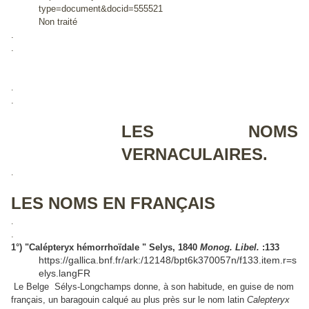
type=document&docid=555521
Non traité
.
.
.
.
LES NOMS
VERNACULAIRES.
.
LES NOMS EN FRANÇAIS
.
.
1°) "Calépteryx hémorrhoïdale " Selys, 1840
Monog. Libel.
:133
https://gallica.bnf.fr/ark:/12148/bpt6k370057n/f133.item.r=s
elys.langFR
Le Belge Sélys-Longchamps donne, à son habitude, en guise de nom
français, un baragouin calqué au plus près sur le nom latin
Calepteryx