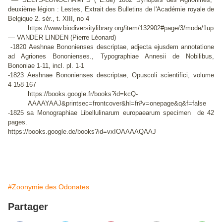
deuxième légion : Lestes, Extrait des Bulletins de l'Académie royale de
Belgique 2. sér., t. XIII, no 4
https://www.biodiversitylibrary.org/item/132902#page/3/mode/1up
—
VANDER LINDEN (Pierre Léonard)
-1820 Aeshnae Bononienses descriptae, adjecta ejusdem annotatione
ad Agriones Bononienses., Typographiae Annesii de Nobilibus,
Bononiae 1-11, incl. pl. 1-1
-1823 Aeshnae Bononienses descriptae, Opuscoli scientifici, volume
4 158-167
https://books.google.fr/books?id=kcQ-
AAAAYAAJ&printsec=frontcover&hl=fr#v=onepage&q&f=false
-1825 sa Monographiae Libellulinarum europaearum specimen de 42
pages.
https://books.google.de/books?id=vxIOAAAAQAAJ
#Zoonymie des Odonates
Partager