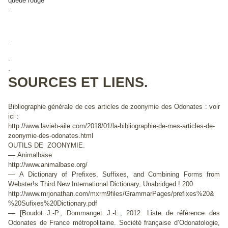
queue rouge"
.
.
.
.
SOURCES ET LIENS.
Bibliographie générale de ces articles de zoonymie des Odonates : voir
ici :
http://www.lavieb-aile.com/2018/01/la-bibliographie-de-mes-articles-de-
zoonymie-des-odonates.html
OUTILS DE ZOONYMIE.
—
Animalbase
http://www.animalbase.org/
—
A Dictionary of Prefixes, Suffixes, and Combining Forms from
Webster!s Third New International Dictionary, Unabridged ! 200
http://www.mrjonathan.com/mxrm9files/GrammarPages/prefixes%20&
%20Sufixes%20Dictionary.pdf
—
[Boudot J.-P., Dommanget J.-L., 2012. Liste de référence des
Odonates de France métropolitaine. Société française d’Odonatologie,