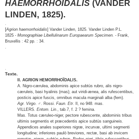
HAEMORRHOIDALIS
(VANDER
LINDEN, 1825).
.
[
Agrion haemorrhoidalis
] Vander Linden, 1825. Vander Linden P.L.
1825 -
Monographiae Libellulinarum Europaearum Specimen.
- Frank,
Bruxellis : 42 pp. : 34.
.
.
Texte.
II. AGRION HEMORRHOÏDALIS.
A. Nigro-cærulea, abdominis apice subtùs rubro, alis nigro-
cæruleis, basi hyalinis (mas); aut viridi-ænea, alis rufescentibus,
posticis apice fuscis, omnibus macula marginali alba (fem).
Agr. Virgo
. ♂. Rossi.
Faun. Etr
. Il, no 948. mas.
VILLERS.
Entom. Lin
., tab.7, f. 2 ? femina.
Mas. Totus cæruleo-niger, pectore rubescente, abdominis tribus
ultimis segmentis et præcedentis apice subtùs sanguineis.
Appendices anales superiores nigræ, incurvæ, ultimi segmenti
longitudine; inferiores paulò breviores, rectæ, basi ab invicem
remotæ, nigræ, subtùs rubræ. Pedes nigri, tibiis rufescentibus.