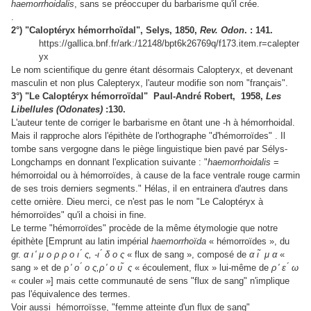
haemorrhoidalis
, sans se préoccuper du barbarisme qu'il crée.
.
2°) "Caloptéryx hémorrhoïdal", Selys, 1850,
Rev. Odon
. : 141.
https://gallica.bnf.fr/ark:/12148/bpt6k26769q/f173.item.r=calepter
yx
Le nom scientifique du genre étant désormais Calopteryx, et devenant
masculin et non plus Calepteryx, l'auteur modifie son nom "français".
3°) "Le Caloptéryx hémorroïdal" Paul-André Robert, 1958,
Les
Libellules (Odonates)
:130.
L'auteur tente de corriger le barbarisme en ôtant une -h à hémorrhoidal.
Mais il rapproche alors l'épithète de l'orthographe "d'hémorroïdes" . Il
tombe sans vergogne dans le piège linguistique bien pavé par Sélys-
Longchamps en donnant l'explication suivante : "
haemorrhoidalis
=
hémorroidal ou à hémorroïdes, à cause de la face ventrale rouge carmin
de ses trois derniers segments." Hélas, il en entrainera d'autres dans
cette ornière. Dieu merci, ce n'est pas le nom "Le Caloptéryx à
hémorroïdes" qu'il a choisi in fine.
Le terme "hémorroïdes" procède de la même étymologie que notre
épithète [Emprunt au latin impérial
haemorrhoïda
« hémorroïdes », du
gr.
α ι ̔ μ ο ρ ρ ο ι ́ ς, -ι ́ δ ο ς
« flux de sang », composé de
α ι ̃ μ α
«
sang » et de ρ
̔ ο ́ ο ς,ρ ̔ ο υ ̃ ς
« écoulement, flux » lui-même de
ρ ̔ ε ́ ω
« couler »] mais cette communauté de sens "flux de sang" n'implique
pas l'équivalence des termes.
Voir aussi hémorroïsse, "femme atteinte d'un flux de sang"