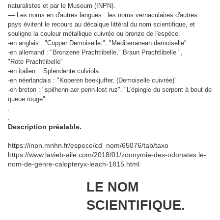
naturalistes et par le Museum (INPN).
—
Les noms en d'autres langues : les noms vernaculaires d'autres
pays évitent le recours au décalque littéral du nom scientifique, et
souligne la couleur métallique cuivrée ou bronze de l'espèce.
-en anglais : "Copper Demoiselle,", "Mediterranean demoiselle"
-en allemand : "Bronzene Prachtlibelle," Braun Prachtlibelle ",
"Rote Prachtlibelle"
-en italien : Splendente culviola
-en néerlandais : "Koperen beekjuffer, (Demoiselle cuivrée)"
-en breton : "spilhenn-aer penn-lost ruz". "L'épingle du serpent à bout de
queue rouge"
.
.
Description préalable.
https://inpn.mnhn.fr/espece/cd_nom/65076/tab/taxo
https://www.lavieb-aile.com/2018/01/zoonymie-des-odonates.le-
nom-de-genre-calopteryx-leach-1815.html
LE NOM
SCIENTIFIQUE.