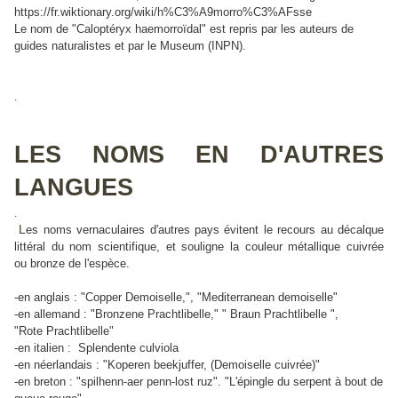
https://fr.wiktionary.org/wiki/h%C3%A9morro%C3%AFsse
Le nom de "Caloptéryx haemorroïdal" est repris par les auteurs de
guides naturalistes et par le Museum (INPN).
.
LES NOMS EN D'AUTRES
LANGUES
.
L
es noms vernaculaires d'autres pays évitent le recours au décalque
littéral du nom scientifique, et souligne la couleur métallique cuivrée
ou bronze de l'espèce.
-en anglais : "
Copper Demoiselle,", "Mediterranean demoiselle"
-en allemand : "
Bronzene Prachtlibelle," " Braun Prachtlibelle ",
"Rote Prachtlibelle"
-en italien : Splendente culviola
-en néerlandais : "
Koperen beekjuffer, (Demoiselle cuivrée)"
-en breton : "spilhenn-aer penn-lost ruz". "L'épingle du serpent à bout de