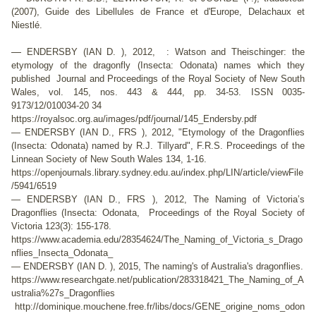
(2007), Guide des Libellules de France et d'Europe, Delachaux et
Niestlé.
—
ENDERSBY (IAN D. ), 2012, : Watson and Theischinger: the
etymology of the dragonfly (Insecta: Odonata) names which they
published Journal and Proceedings of the Royal Society of New South
Wales, vol. 145, nos. 443 & 444, pp. 34-53. ISSN 0035-
9173/12/010034-20 34
https://royalsoc.org.au/images/pdf/journal/145_Endersby.pdf
— ENDERSBY (IAN D., FRS ), 2012, "Etymology of the Dragonflies
(Insecta: Odonata) named by R.J. Tillyard", F.R.S. Proceedings of the
Linnean Society of New South Wales 134, 1-16.
https://openjournals.library.sydney.edu.au/index.php/LIN/article/viewFile
/5941/6519
— ENDERSBY (IAN D., FRS ), 2012, The Naming of Victoria’s
Dragonflies (Insecta: Odonata, Proceedings of the Royal Society of
Victoria 123(3): 155-178.
https://www.academia.edu/28354624/The_Naming_of_Victoria_s_Drago
nflies_Insecta_Odonata_
— ENDERSBY (IAN D. ), 2015, The naming's of Australia's dragonflies.
https://www.researchgate.net/publication/283318421_The_Naming_of_A
ustralia%27s_Dragonflies
http://dominique.mouchene.free.fr/libs/docs/GENE_origine_noms_odon