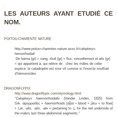
.
LES AUTEURS AYANT ETUDIÉ CE
NOM.
.
POITOU-CHARENTE NATURE
http://www.poitou-charentes-nature.asso.fr/calopteryx-
hemorrhoidal/
De haima (gr) = sang, rhoê (gr) = flux, ruissellement et alis (gr)
= qui appartient à, qui relève de : chez les mâles de cette
espèce, le catadioptre est rose vif comme si l’insecte souffrait
d’hémorroïdes.
.
DRAGONFLYPIX
http://www.dragonflypix.com/etymology.html
"
Calopteryx haemorrhoidalis
(Vander Linden, 1825) from
Grk.
αἱμορροίδες
=
haemorrhoid
s [
αἷμα
= blood +
ῥέω
= to flow]
+ Lat. -
alis, -alis, -ale
= pertaining to ⮎ for the red underside of
the male's last three abdominal segments."