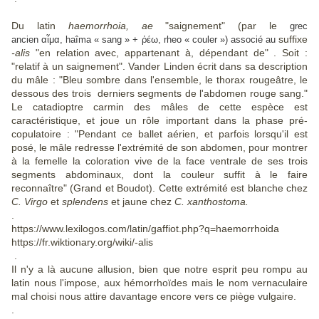
Du latin
haemorrhoia, ae
"saignement" (par le
grec
suffixe
ancien
αἷμα
, haîma « sang » +
ῥέω
,
rheo
« couler ») associé au
-alis
"en relation avec, appartenant à, dépendant de" . Soit :
"relatif à un saignement". Vander Linden écrit dans sa description
du mâle : "Bleu sombre dans l'ensemble, le thorax rougeâtre, le
dessous des trois derniers segments de l'abdomen rouge sang."
Le catadioptre carmin des mâles de cette espèce est
caractéristique, et joue un rôle important dans la phase pré-
copulatoire : "Pendant ce ballet aérien, et parfois lorsqu'il est
posé, le mâle redresse l'extrémité de son abdomen, pour montrer
à la femelle la coloration vive de la face ventrale de ses trois
segments abdominaux, dont la couleur suffit à le faire
reconnaître" (Grand et Boudot). Cette extrémité est blanche chez
C. Virgo
et
splendens
et jaune chez
C. xanthostoma.
.
https://www.lexilogos.com/latin/gaffiot.php?q=haemorrhoida
https://fr.wiktionary.org/wiki/-alis
.
Il n'y a là aucune allusion, bien que notre esprit peu rompu au
latin nous l'impose, aux hémorrhoïdes mais le nom vernaculaire
mal choisi nous attire davantage encore vers ce piège vulgaire.
.