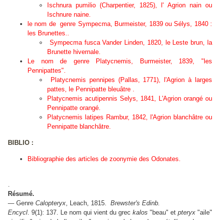
Ischnura pumilio
(Charpentier, 1825), l' Agrion nain ou
Ischnure naine.
le nom de genre
Sympecma
, Burmeister, 1839 ou Sélys, 1840 :
les Brunettes.
.
Sympecma
fusca Vander Linden, 1820, le Leste brun, la
Brunette hivernale.
Le nom de genre
Platycnemis
, Burmeister, 1839, "les
Pennipattes".
Platycnemis pennipes
(Pallas, 1771), l'Agrion à larges
pattes, le Pennipatte bleuâtre .
Platycnemis acutipennis
Selys, 1841, L'Agrion orangé ou
Pennipatte orangé.
Platycnemis latipes
Rambur, 1842, l'Agrion blanchâtre ou
Pennipatte blanchâtre.
BIBLIO :
Bibliographie des articles de zoonymie des Odonates.
.
Résumé.
— Genre
Calopteryx
, Leach, 1815.
Brewster's Edinb.
Encycl
. 9(1): 137. Le nom qui vient du grec
kalos
"beau" et
pteryx
"aile"