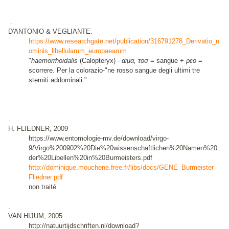
.
D'ANTONIO & VEGLIANTE.
https://www.researchgate.net/publication/316791278_Derivatio_n
ominis_libellularum_europaearum
"
haemorrhoidalis
(Calopteryx) -
αιμα, τοσ
= sangue +
ρεο
=
scorrere. Per la colorazio-"ne rosso sangue degli ultimi tre
sterniti addominali."
.
H. FLIEDNER, 2009
https://www.entomologie-mv.de/download/virgo-
9/Virgo%200902%20Die%20wissenschaftlichen%20Namen%20
der%20Libellen%20in%20Burmeisters.pdf
http://dominique.mouchene.free.fr/libs/docs/GENE_Burmeister_
Fliedner.pdf
non traité
.
VAN HIJUM, 2005.
http://natuurtijdschriften.nl/download?