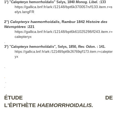
1°) "
Calepteryx hemorrhoïdalis
" Selys, 1840
Monog. Libel.
:133
https://gallica.bnf.fr/ark:/12148/bpt6k370057n/f133.item.r=s
elys.langFR
2°)
Calopteryx haemorrhoidalis
, Rambur 1842
Histoire des
Névroptères
:221
https://gallica.bnf.fr/ark:/12148/bpt6k61025298/f243.item.r=
calepteryx
.
3°) "
Calopteryx hemorrhoïdalis
", Selys, 1850,
Rev. Odon
. : 141.
https://gallica.bnf.fr/ark:/12148/bpt6k26769q/f173.item.r=calepter
yx
.
.
.
.
ÉTUDE DE
L'ÉPITHÈTE
HAEMORRHOIDALIS.
.