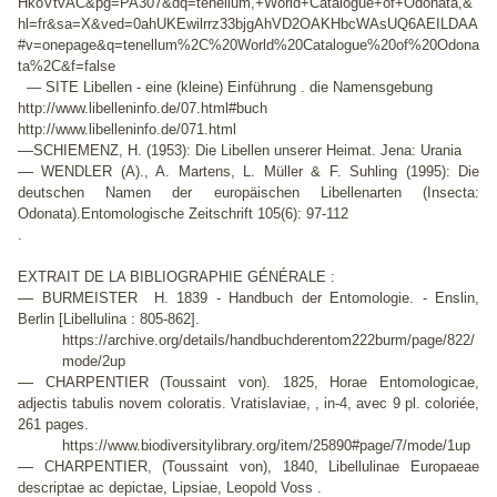
HkoVtvAC&pg=PA307&dq=tenellum,+World+Catalogue+of+Odonata,&
hl=fr&sa=X&ved=0ahUKEwilrrz33bjgAhVD2OAKHbcWAsUQ6AEILDAA
#v=onepage&q=tenellum%2C%20World%20Catalogue%20of%20Odona
ta%2C&f=false
— SITE Libellen - eine (kleine) Einführung . die Namensgebung
http://www.libelleninfo.de/07.html#buch
http://www.libelleninfo.de/071.html
—
SCHIEMENZ, H. (1953): Die Libellen unserer Heimat. Jena: Urania
—
WENDLER (A)., A. Martens, L. Müller & F. Suhling (1995): Die
deutschen Namen der europäischen Libellenarten (Insecta:
Odonata).Entomologische Zeitschrift 105(6): 97-112
.
EXTRAIT DE LA BIBLIOGRAPHIE GÉNÉRALE :
—
BURMEISTER H. 1839 - Handbuch der Entomologie. - Enslin,
Berlin [Libellulina : 805-862].
https://archive.org/details/handbuchderentom222burm/page/822/
mode/2up
—
CHARPENTIER (Toussaint von). 1825, Horae Entomologicae,
adjectis tabulis novem coloratis. Vratislaviae, , in-4, avec 9 pl. coloriée,
261 pages.
https://www.biodiversitylibrary.org/item/25890#page/7/mode/1up
—
CHARPENTIER, (Toussaint von), 1840, Libellulinae Europaeae
descriptae ac depictae, Lipsiae, Leopold Voss .