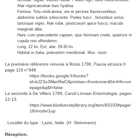
Alæ nigrocæruleæ basi hyalina.
Femina. Tota viridi-ænea, ore et pectore flavescentibus,
abdomine subtùs rufescente. Pedes fusci , femoribus extùs
tarsisque nigris. Alæ rufæ, posticarum apice fusco; macula
marginali alba.
Hanc cum præcedente captam, ejus feminam credo, quamvis in
copula non offenderim.
Long. 22 lin. Ext. alar. 29-30 lin.
Habitat in Italia, præsertim meridionali. Mus. nostr.
.
La première référence renvoie à Rossi 1790,
Fauna etrusca
II
page 119 n°948.
https://books.google.fr/books?
id=kJZSvJWanRwC&printsec=frontcover&hl=fr#v=on
epage&q&f=false
La seconde à De Villers 1789,
Caroli Linnaei Entomologia
, pages
12-13.
https://www.biodiversitylibrary.org/item/83103#page/
18/mode/1up
. Localité du type : Lazio, Italie. (H. Steinmann)
.
Réception.