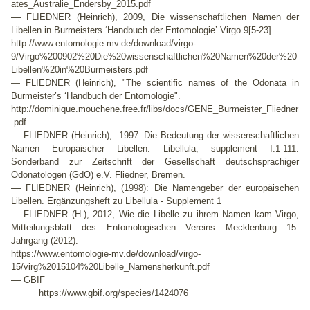
ates_Australie_Endersby_2015.pdf
—
FLIEDNER (Heinrich), 2009, Die wissenschaftlichen Namen der
Libellen in Burmeisters ‘Handbuch der Entomologie’ Virgo 9[5-23]
http://www.entomologie-mv.de/download/virgo-
9/Virgo%200902%20Die%20wissenschaftlichen%20Namen%20der%20
Libellen%20in%20Burmeisters.pdf
— FLIEDNER (Heinrich), "The scientific names of the Odonata in
Burmeister’s ‘Handbuch der Entomologie".
http://dominique.mouchene.free.fr/libs/docs/GENE_Burmeister_Fliedner
.pdf
— FLIEDNER (Heinrich), 1997. Die Bedeutung der wissenschaftlichen
Namen Europaischer Libellen. Libellula, supplement I:1-111.
Sonderband zur Zeitschrift der Gesellschaft deutschsprachiger
Odonatologen (GdO) e.V. Fliedner, Bremen.
—
FLIEDNER (Heinrich), (1998): Die Namengeber der europäischen
Libellen. Ergänzungsheft zu Libellula - Supplement 1
— FLIEDNER (H.), 2012, Wie die Libelle zu ihrem Namen kam Virgo,
Mitteilungsblatt des Entomologischen Vereins Mecklenburg 15.
Jahrgang (2012).
https://www.entomologie-mv.de/download/virgo-
15/virg%2015104%20Libelle_Namensherkunft.pdf
—
GBIF
https://www.gbif.org/species/1424076