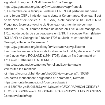
signalent François LUZEAU né en 1675 à Guengat :
https://gw.geneanet.org/fazery?n=juzeau&oc=&p=francois
d) Le membre de la fabrique Guillaume LIZEN est parfaitement cerné
par le forum CGF : il réside sans doute à Keranmarrec, Guengat, il est
né de
Yvon et de Adelice KERLEGAN,
a été baptisé le 18 juillet 1660 à
Plogonnec (paroisse voisine de Guengat), est mentionné comme
parrain en 1697 et comme témoin de décès en 1705 ou de mariage en
1710, ou du décès de son beau-père en 1719. Il a épousé Marin (Marie)
ROLLAND de Guengat le 9 février 1706 au Juch, et est décédé à
Guengat, village de Keramarec.*
https://gw.geneanet.org/loicleroy?n=lizen&oc=&p=guillaume
Il est mentionné sous le nom de Guillaume Le LIGEN, décédé en 1719,
marié avec Marie ROLLAND (1664-1708), dont un fils Jean marié en
1711 avec Catherine LE MOENNER
https://gw.geneanet.org/momos?n=rolland&oc=&p=marie
Voir toutes les mentions :
ici
https://forum.cgf.bzh/forum/phpBB3/viewtopic.php?t=30356
Les cartes mentionnent Kergaradec et Keramarch, Kermarc.
https://remonterletemps.ign.fr/comparer/basic?
x=-4.189278&y=48.041867&z=14&layer1=GEOGRAPHICALGRIDSYS
TEMS.CASSINI&layer2=GEOGRAPHICALGRIDSYSTEMS.PLANIGNV
2&mode=doubleMap
.