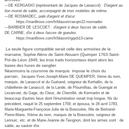
—DE KERGADIO (représentant de Jacques de Lanascol) :
D'argent au
lion morné de sable, accompagné de trois molettes de même.
—DE ROSMADEC,
palé d'argent et d'azur
https://man8rove.com/fr/blason/cwcqm22-rosmadec
—BARBIER DE LESCOET :
d'argent à deux fasces de sable.
DE CARNE,
d'or à deux fasces de gueules.
https://man8rove.com/fr/blason/rgqxb13-carne
.La seule figure compatible serait celle des armoiries de la
marraine, Sophie Aléno de Saint-Alouarn (Quimper 1763-Saint-
Pol-de-Léon 1849, les trois traits horizontaux étant alors les
bases des hures de sanglier.
Néanmoins la couronne de marquis impose le choix du
parrain,
Jacques-Yves-Joseph-Marie DE QUEMPER, IIème du nom,
marquis, de Lanascol et du Guérand, seigneur de Kerhallin, de la
châtellenie de Lanascol, de la Lande, de Ploumilliau, de Guengat et
Lezarcoet, du Gage, du Cleux, de Chemillé, de Kermartin et de
beaucoup d'autres lieux dont l'énumération serait trop longue, fils du
précédent, naquit le 25 septembre 1759, et épousa, le 28 avril 1783,
Marie-Marguerite-Françoise-Julie de la Boessière, fille de Bertrand-
Pierre-Marie, IIIème du nom, marquis de la Boessière, seigneur de
Lennuic, etc. et de Marie-Jeanne de Tavignon, dont les armes sont : de
sable, au sautoir d'or.