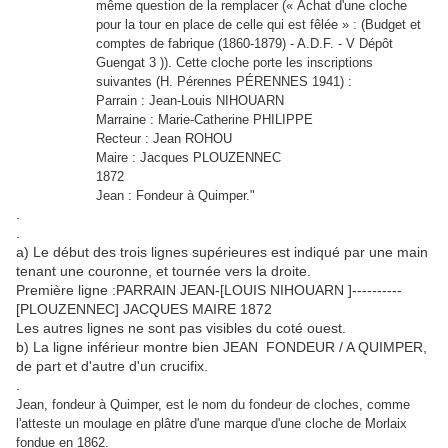
même question de la remplacer (« Achat d'une cloche
pour la tour en place de celle qui est fêlée » : (Budget et
comptes de fabrique (1860-1879) - A.D.F. - V Dépôt
Guengat 3 )). Cette cloche porte les inscriptions
suivantes (H. Pérennes PÉRENNES 1941) :
Parrain : Jean-Louis NIHOUARN
Marraine : Marie-Catherine PHILIPPE
Recteur : Jean ROHOU
Maire : Jacques PLOUZENNEC
1872
Jean : Fondeur à Quimper."
.
.
a) Le début des trois lignes supérieures est indiqué par une main
tenant une couronne, et tournée vers la droite.
Première ligne :PARRAIN JEAN-[LOUIS NIHOUARN ]----------
[PLOUZENNEC] JACQUES MAIRE 1872
Les autres lignes ne sont pas visibles du coté ouest.
b) La ligne inférieur montre bien JEAN FONDEUR / A QUIMPER,
de part et d'autre d'un crucifix.
.
Jean, fondeur à Quimper, est le nom du fondeur de cloches, comme
l'atteste un moulage en plâtre d'une marque d'une cloche de Morlaix
fondue en 1862.