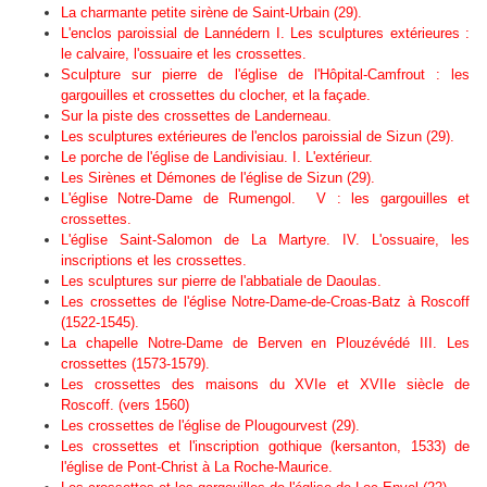
La charmante petite sirène de Saint-Urbain (29).
L'enclos paroissial de Lannédern I. Les sculptures extérieures :
le calvaire, l'ossuaire et les crossettes.
Sculpture sur pierre de l'église de l'Hôpital-Camfrout : les
gargouilles et crossettes du clocher, et la façade.
Sur la piste des crossettes de Landerneau.
Les sculptures extérieures de l'enclos paroissial de Sizun (29).
Le porche de l'église de Landivisiau. I. L'extérieur.
Les Sirènes et Démones de l'église de Sizun (29).
L'église Notre-Dame de Rumengol. V : les gargouilles et
crossettes.
L'église Saint-Salomon de La Martyre. IV. L'ossuaire, les
inscriptions et les crossettes.
Les sculptures sur pierre de l'abbatiale de Daoulas.
Les crossettes de l'église Notre-Dame-de-Croas-Batz à Roscoff
(1522-1545).
La chapelle Notre-Dame de Berven en Plouzévédé III. Les
crossettes (1573-1579).
Les crossettes des maisons du XVIe et XVIIe siècle de
Roscoff.
(vers 1560)
Les crossettes de l'église de Plougourvest (29).
Les crossettes et l'inscription gothique (kersanton, 1533) de
l'église de Pont-Christ à La Roche-Maurice.