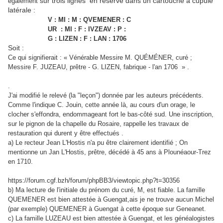
sur trois lignes en réserve dans un cartouche à cupule
également
latérale :
V : MI : M : QVEMENER : C
UR : MI : F : IVZEAV : P :
G : LIZEN : F : LAN : 1706
Soit :
Ce qui signifierait :
«
Vénérable Messire M. QUÉMÉNER, curé ;
Messire F.
JUZEAU, prêtre - G. LIZEN, fabrique - l'an 1706 » .
.
J'ai modifié le relevé (la "leçon") donnée par les auteurs précédents.
Comme l'indique C. Jouin, cette année là, au cours d'un orage, le
clocher s'effondra, endommageant fort le bas-côté sud. Une inscription,
sur le pignon de la chapelle du Rosaire, rappelle les travaux de
restauration qui durent y être effectués .
a) Le recteur Jean L'Hostis n'a pu être clairement identifié ; On
mentionne un Jan L'Hostis, prêtre, décédé à 45 ans à Plounéaour-Trez
en 1710.
https://forum.cgf.bzh/forum/phpBB3/viewtopic.php?t=30356
b) Ma lecture de l'initiale du prénom du curé, M, est fiable.
La famille
QUEMENER est bien attestée à Guengat,
ais je ne trouve aucun Michel
(par exemple) QUEMENER à Guengat à cette époque sur Geneanet.
c) La famille LUZEAU est bien attestée à Guengat, et les généalogistes