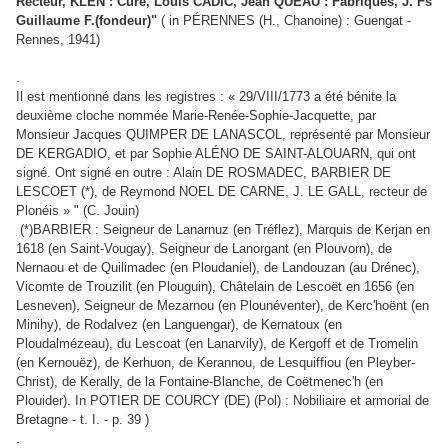
Recteur, KLEN : Curé, Louis CADIC, Jean QUÉAU : Fabriques, J. Fs
Guillaume F.(fondeur)"
( in PÉRENNES (H., Chanoine) : Guengat -
Rennes, 1941)
.
Il est mentionné dans les registres : « 29/VIII/1773 a été bénite la
deuxième cloche nommée Marie-Renée-Sophie-Jacquette, par
Monsieur Jacques QUIMPER DE LANASCOL, représenté par Monsieur
DE KERGADIO, et par Sophie ALÉNO DE SAINT-ALOUARN, qui ont
signé. Ont signé en outre : Alain DE ROSMADEC, BARBIER DE
LESCOET (*), de Reymond NOEL DE CARNE, J. LE GALL, recteur de
Plonéis »
" (C. Jouin)
(*)BARBIER : Seigneur de Lanarnuz (en Tréflez), Marquis de Kerjan en
1618 (en Saint-Vougay), Seigneur de Lanorgant (en Plouvorn), de
Nernaou et de Quilimadec (en Ploudaniel), de Landouzan (au Drénec),
Vicomte de Trouzilit (en Plouguin), Châtelain de Lescoët en 1656 (en
Lesneven), Seigneur de Mezarnou (en Plounéventer), de Kerc'hoënt (en
Minihy), de Rodalvez (en Languengar), de Kernatoux (en
Ploudalmézeau), du Lescoat (en Lanarvily), de Kergoff et de Tromelin
(en Kernouëz), de Kerhuon, de Kerannou, de Lesquiffiou (en Pleyber-
Christ), de Kerally, de la Fontaine-Blanche, de Coëtmenec'h (en
Plouider). In POTIER DE COURCY (DE) (Pol) : Nobiliaire et armorial de
Bretagne - t. I. - p. 39
)
.