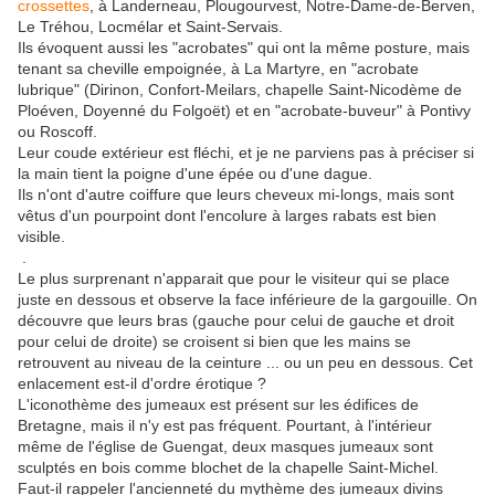
crossettes
, à Landerneau, Plougourvest, Notre-Dame-de-Berven,
Le Tréhou, Locmélar et Saint-Servais.
Ils évoquent aussi les "acrobates" qui ont la même posture, mais
tenant sa cheville empoignée, à La Martyre, en "acrobate
lubrique" (Dirinon, Confort-Meilars, chapelle Saint-Nicodème de
Ploéven, Doyenné du Folgoët) et en "acrobate-buveur" à Pontivy
ou Roscoff.
Leur coude extérieur est fléchi, et je ne parviens pas à préciser si
la main tient la poigne d'une épée ou d'une dague.
Ils n'ont d'autre coiffure que leurs cheveux mi-longs, mais sont
vêtus d'un pourpoint dont l'encolure à larges rabats est bien
visible.
.
Le plus surprenant n'apparait que pour le visiteur qui se place
juste en dessous et observe la face inférieure de la gargouille. On
découvre que leurs bras (gauche pour celui de gauche et droit
pour celui de droite) se croisent si bien que les mains se
retrouvent au niveau de la ceinture ... ou un peu en dessous. Cet
enlacement est-il d'ordre érotique ?
L'iconothème des jumeaux est présent sur les édifices de
Bretagne, mais il n'y est pas fréquent. Pourtant, à l'intérieur
même de l'église de Guengat, deux masques jumeaux sont
sculptés en bois comme blochet de la chapelle Saint-Michel.
Faut-il rappeler l'ancienneté du mythème des jumeaux divins