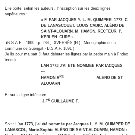
.
Elle porte, selon les auteurs, l'inscription sur les deux lignes
supérieures :
« F. PAR JACQUES Y. L. M. QUIMPER. 1773. C.
DE LANASCOUET. LOUIS CADIC. ALÉNO DE
SAINT-ALOUARN. M. HAMON. RECTEUR. P.
KERLEN. CURE »
(B.S.A.F. : 1890 - p. 284 ; DIVERRÈS (H.) : Monographie de la
commune de Guengat - B.S.A.F. 1891
)
Je lis pour ma part (il faut débuter les lignes par la petite main à l'index
tendu) :
LAN 1773 J'AI ETE NOMMEE PAR IACQUES -----
---
RE
HAMON R
------------------------- ALENO DE ST
ALOUARN
Et sur la ligne inférieure :
S
J.F
GUILLAUME F.
Soit :
L'an 1773, j'ai été nommée par Jacques L. Y. M. QUIMPER DE
LANASCOL, Marie-Sophie ALÉNO DE SAINT-ALOUARN, HAMON :