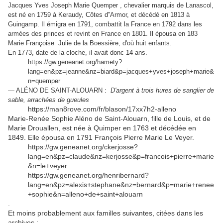
Jacques Yves Joseph Marie Quemper , chevalier marquis d
e Lanascol,
est né en 1759 à Keraudy, Côtes d''Armor, et décédé en 1813 à
Guingamp. Il émigra en 1791, combattit la France en 1792 dans les
armées des princes et revint en France en 1801. Il épousa en 183
Marie Françoise Julie de la Boessière, d'où huit enfants.
En 1773, date de la cloche, il avait donc 14 ans.
https://gw.geneanet.org/hamety?
lang=en&pz=jeanne&nz=biard&p=jacques+yves+joseph+marie&
n=quemper
:
— ALÉNO DE SAINT-ALOUARN
D'argent à trois hures de sanglier de
sable, arrachées de gueules
https://man8rove.com/fr/blason/17xx7h2-alleno
Marie-Renée Sophie Aléno de Saint-Alouarn, fille de Louis, et de
Marie Drouallen, est née à Quimper en 1763 et décédée en
1849. Elle épousa en 1791 François Pierre Marie Le Veyer.
https://gw.geneanet.org/ckerjosse?
lang=en&pz=claude&nz=kerjosse&p=francois+pierre+marie
&n=le+veyer
https://gw.geneanet.org/henribernard?
lang=en&pz=alexis+stephane&nz=bernard&p=marie+renee
+sophie&n=alleno+de+saint+alouarn
.
Et moins probablement aux familles suivantes, citées dans les
archives :