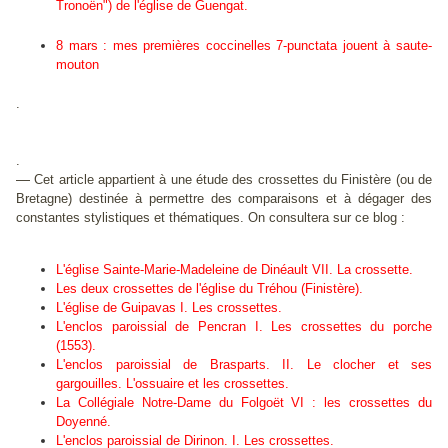
Tronoën") de l'église de Guengat.
8 mars : mes premières coccinelles 7-punctata jouent à saute-
mouton
.
.
—
Cet article appartient à une étude des crossettes du Finistère (ou de
Bretagne) destinée à permettre des comparaisons et à dégager des
constantes stylistiques et thématiques. On consultera sur ce blog :
L'église Sainte-Marie-Madeleine de Dinéault VII. La crossette.
Les deux crossettes de l'église du Tréhou (Finistère).
L'église de Guipavas I. Les crossettes.
L'enclos paroissial de Pencran I. Les crossettes du porche
(1553).
L'enclos paroissial de Brasparts. II. Le clocher et ses
gargouilles. L'ossuaire et les crossettes.
La Collégiale Notre-Dame du Folgoët VI : les crossettes du
Doyenné.
L'enclos paroissial de Dirinon. I. Les crossettes.