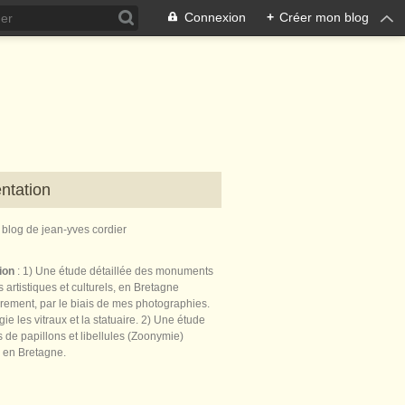
Connexion
+
Créer mon blog
ntation
e blog de jean-yves cordier
tion
: 1) Une étude détaillée des monuments
 artistiques et culturels, en Bretagne
èrement, par le biais de mes photographies.
égie les vitraux et la statuaire. 2) Une étude
de papillons et libellules (Zoonymie)
 en Bretagne.