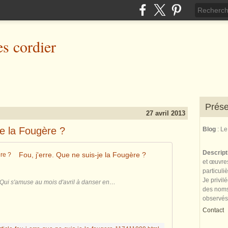
es cordier
Prése
27 avril 2013
je la Fougère ?
Blog
: L
Descrip
Fou, j'erre. Que ne suis-je la Fougère ?
et œuvres
particuli
Je privil
e Qui s'amuse au mois d'avril à danser en…
des noms 
observés
Contact