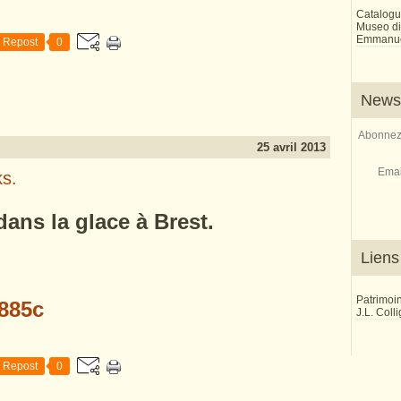
Catalogu
Museo di 
Emmanue
Repost
0
Newsl
Abonnez-
25 avril 2013
Emai
ks.
ans la glace à Brest.
Liens
Patrimoi
J.L. Coll
Repost
0