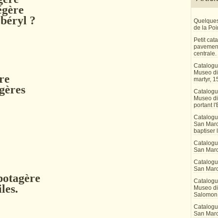
égère
 béryl ?
Quelques
de la Po
Petit ca
pavement
centrale.
Catalogu
Museo di 
re
martyr, 1
ngères
Catalogu
Museo di
portant l'
Catalogu
San Marco
baptiser 
Catalogu
San Marc
Catalogu
San Marc
potagère
Catalogu
les.
Museo di 
Salomon
Catalogu
San Marco