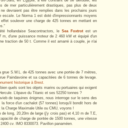
Port-Saïd, en Égypte, a été contraint de se dérouter, les
ns de mer particulièrement drastiques, pas plus de deux
 ne devraient pas être remplies dans les prochains jours
te escale. Le Norma 1 est doté d'impressionnants moyens
en effet soulever une charge de 425 tonnes en mettant en
s."
été hollandaise Seacontractors, le
Sea Foxtrot
est un
7 m, d'une puissance moteur de 2 460 kW et équipé d'un
une traction de 50 t. Comme il est amarré à couple, je n'ai
grue S.W.L. de 425 tonnes avec une portée de 7 mètres,
 grue Paindavoine et sa capacité
es de 6 tonnes de levage.
nument historique à Brest.
en quels sont les objets marins ou portuaires qui exigent
el Hercule. L'épave du Titanic et ses 52250 tonnes ?
vieb de taquines énigmes, nous interroge sur le sens des
 la force d'un cachalot (57 tonnes) lorsqu'il bondit hors de
st la Charge Maximale Utile ou CMU, voyons !
de long, 20,20m de large (j'y crois pas) et 4,10 m de T.E,
capacité de charge de pontée de 1500 tonnes, une vitesse
 2400 cv. IMO 8330073. Pavillon panaméen.