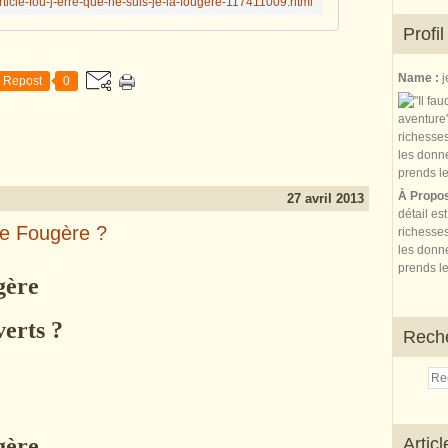
rticle-fou-j-erre-que-ne-suis-je-la-fougere-117411009.html
Profil
Name :
j
Repost
0
À Propo
27 avril 2013
détail es
-je Fougère ?
richesses
les donne
prends le
gère
verts ?
Rech
ugère
Artic