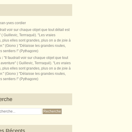
ean-yves cordier
s :
"Il faudrait voir sur chaque objet que tout
t aventure" ( Guillevic, Terrraqué). "Les vraies
, plus elles sont grandes, plus on a de joie à
r." (Giono ) "Délaisse les grandes routes,
s sentiers !" (Pythagore)
erche
les Récents