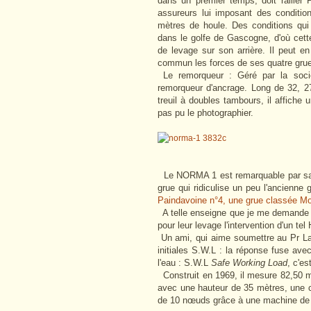
dans un premier temps, doit rallier 
assureurs lui imposant des conditio
mètres de houle. Des conditions qui
dans le golfe de Gascogne, d'où cet
de levage sur son arrière. Il peut 
commun les forces de ses quatre grue
Le remorqueur :
Géré par la soci
remorqueur d'ancrage. Long de 32, 2
treuil à doubles tambours, il affiche 
pas pu le photographier.
Le NORMA 1 est remarquable par sa 
grue qui ridiculise un peu l'ancienne
Paindavoine n°4, une grue classée Mo
A telle enseigne que je me demande bi
pour leur levage l'intervention d'un t
Un ami, qui aime soumettre au Pr La
initiales S.W.L : la réponse fuse avec
l'eau : S.W.L
Safe Working Load
, c'e
Construit en 1969, il mesure 82,50 m 
avec une hauteur de 35 mètres, une 
de 10 nœuds grâce à une machine de