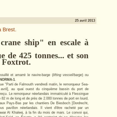
25 avril 2013
 Brest.
ne ship" en escale à
e 425 tonnes... et son
 Foxtrot.
uillé et amarré le navire-barge (
lifting vessel/barge
) ou
NORMA-1
.
ue "
Parti de Falmouth vendredi matin, le remorqueur Sea-
0 avril], au quai ouest du cinquième bassin du port de
reçu. Le remorqueur néerlandais immatriculé à Flessingue
e 82 m de long et de près de 2.000 tonnes de port en lourd,
 aux Pays-Bas par les chantiers De Biesboch [Dordrecht,
ous pavillon néerlandais. Il vient d'être racheté par un
ar Al Khaleej, à la fin du mois de mars. Le convoi qui,