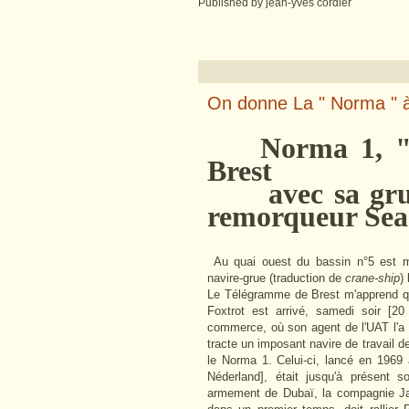
Published by jean-yves cordier
On donne La " Norma " à
Norma 1, "cra
Brest
avec sa grue d
remorqueur Sea
Au quai ouest du bassin n°5 est mo
navire-grue (traduction de
crane-ship
)
Le Télégramme de Brest m'apprend q
Foxtrot est arrivé, samedi soir [2
commerce, où son agent de l'UAT l'a 
tracte un imposant navire de travail d
le Norma 1. Celui-ci, lancé en 1969
Néderland], était jusqu'à présent s
armement de Dubaï, la compagnie Jaw