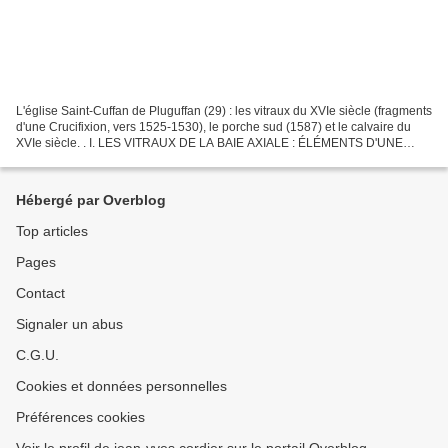
L'église Saint-Cuffan de Pluguffan (29) : les vitraux du XVIe siècle (fragments
d'une Crucifixion, vers 1525-1530), le porche sud (1587) et le calvaire du
XVIe siècle. . I. LES VITRAUX DE LA BAIE AXIALE : ÉLÉMENTS D'UNE
CRUCIFIXION DE 1525-1530. PRÉSENTATION....
Hébergé par Overblog
Top articles
Pages
Contact
Signaler un abus
C.G.U.
Cookies et données personnelles
Préférences cookies