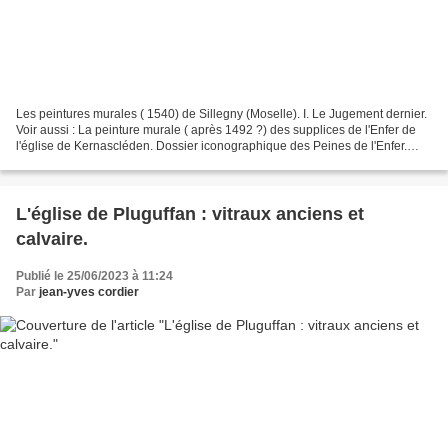
Les peintures murales ( 1540) de Sillegny (Moselle). I. Le Jugement dernier.
Voir aussi : La peinture murale ( après 1492 ?) des supplices de l'Enfer de
l'église de Kernascléden. Dossier iconographique des Peines de l'Enfer.
PRÉSENTATION. Ces peintures...
L'église de Pluguffan : vitraux anciens et
calvaire.
Publié le 25/06/2023 à 11:24
Par
jean-yves cordier