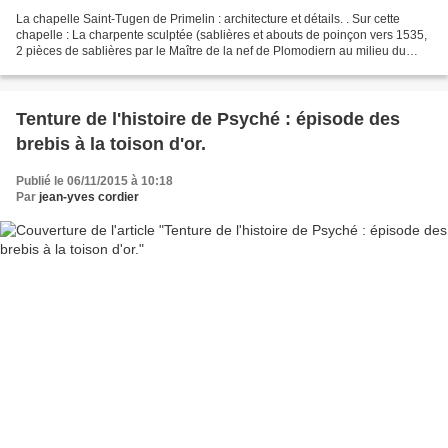
La chapelle Saint-Tugen de Primelin : architecture et détails. . Sur cette
chapelle : La charpente sculptée (sablières et abouts de poinçon vers 1535,
2 pièces de sablières par le Maître de la nef de Plomodiern au milieu du
XVIe siècle) de la nef chapelle...
Tenture de l'histoire de Psyché : épisode des
brebis à la toison d'or.
Publié le 06/11/2015 à 10:18
Par
jean-yves cordier