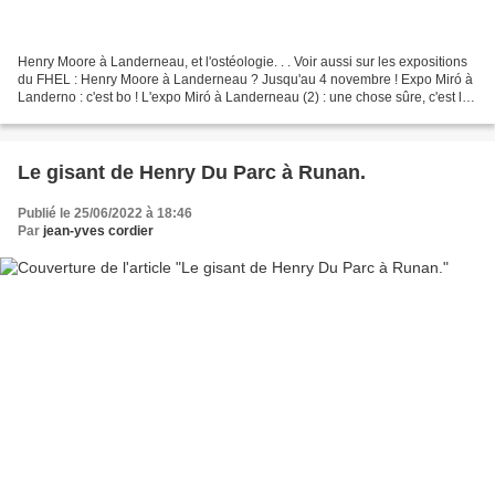
Henry Moore à Landerneau, et l'ostéologie. . . Voir aussi sur les expositions
du FHEL : Henry Moore à Landerneau ? Jusqu'au 4 novembre ! Expo Miró à
Landerno : c'est bo ! L'expo Miró à Landerneau (2) : une chose sûre, c'est le
pied ! Expo Miró à Landerneau...
Le gisant de Henry Du Parc à Runan.
Publié le 25/06/2022 à 18:46
Par
jean-yves cordier