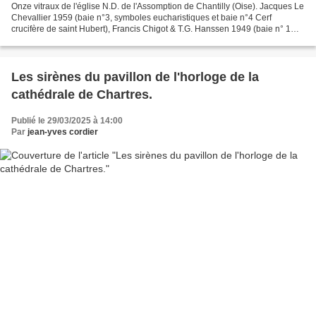
Onze vitraux de l'église N.D. de l'Assomption de Chantilly (Oise). Jacques Le
Chevallier 1959 (baie n°3, symboles eucharistiques et baie n°4 Cerf
crucifère de saint Hubert), Francis Chigot & T.G. Hanssen 1949 (baie n° 1
Donation de l'église et n°1 Assomption),...
Les sirènes du pavillon de l'horloge de la
cathédrale de Chartres.
Publié le 29/03/2025 à 14:00
Par
jean-yves cordier