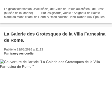
Le gisant (kersanton, XVIe siècle) de Gilles de Texue au château de Brest
(Musée de la Marine). . . — Sur les gisants, voir ici : Seigneur de Sainte-
Marie du Mont, et ami de Henri IV "mon cousin" Henri-Robert Aux-Épaules.
(1607) Le gisant (kersanton,...
La Galerie des Grotesques de la Villa Farnesina
de Rome.
Publié le 31/05/2026 à 11:13
Par
jean-yves cordier