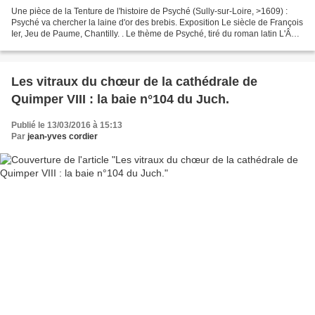
Une pièce de la Tenture de l'histoire de Psyché (Sully-sur-Loire, >1609) :
Psyché va chercher la laine d'or des brebis. Exposition Le siècle de François
Ier, Jeu de Paume, Chantilly. . Le thème de Psyché, tiré du roman latin L'Âne
d'or, de l'écrivain...
Les vitraux du chœur de la cathédrale de
Quimper VIII : la baie n°104 du Juch.
Publié le 13/03/2016 à 15:13
Par
jean-yves cordier