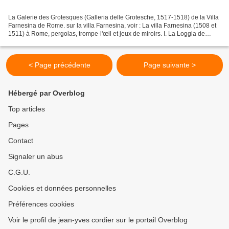
La Galerie des Grotesques (Galleria delle Grotesche, 1517-1518) de la Villa
Farnesina de Rome. sur la villa Farnesina, voir : La villa Farnesina (1508 et
1511) à Rome, pergolas, trompe-l'œil et jeux de miroirs. I. La Loggia de
Psyché (Raphaël, Jules Romains,...
< Page précédente
Page suivante >
Hébergé par Overblog
Top articles
Pages
Contact
Signaler un abus
C.G.U.
Cookies et données personnelles
Préférences cookies
Voir le profil de jean-yves cordier sur le portail Overblog