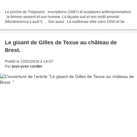
Le porche de Trégourez : inscriptions (1687) et sculptures anthropomorphes
: la femme-serpent et son homme. La façade sud et son motif armorié
(Montmorency-Laval?). . . Voir aussi : La maîtresse-vitre (vers 1550 et 3e
quart XVIe siècle) de l'église Saint-Idunet...
Le gisant de Gilles de Texue au château de
Brest.
Publié le 23/02/2018 à 14:57
Par
jean-yves cordier