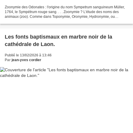
Zoonymie des Odonates : l'origine du nom Sympetrum sanguineum Müller,
1764, le Sympétrum rouge sang. . . . Zoonymie ? L'étude des noms des
animaux (zoo). Comme dans Toponymie, Oronymie, Hydronymie, ou
Anthroponymie, mais pour les bêtes. . Voir aussi :...
Les fonts baptismaux en marbre noir de la
cathédrale de Laon.
Publié le 13/02/2026 à 13:46
Par
jean-yves cordier