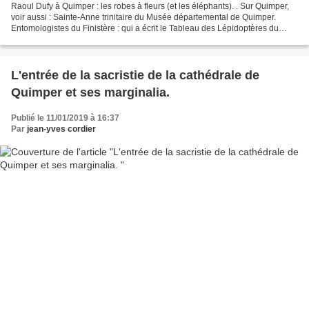
Raoul Dufy à Quimper : les robes à fleurs (et les éléphants). . Sur Quimper,
voir aussi : Sainte-Anne trinitaire du Musée départemental de Quimper.
Entomologistes du Finistère : qui a écrit le Tableau des Lépidoptères du
Finistère en 1836 ? Laurent Bourlès,...
L'entrée de la sacristie de la cathédrale de
Quimper et ses marginalia.
Publié le 11/01/2019 à 16:37
Par
jean-yves cordier