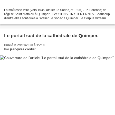
La maîtresse-vitre (vers 1535, atelier Le Sodec, et 1896, J. P. Florence) de
l'église Saint-Mathieu à Quimper. . PASSIONS FINISTÉRIENNES. Beaucoup
d'entre elles sont dues à l'atelier Le Sodec à Quimper. Le Corpus Vitrearum
VII permet d'en dresser une...
Le portail sud de la cathédrale de Quimper.
Publié le 29/01/2020 à 15:10
Par
jean-yves cordier