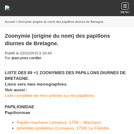
MENU
Accueil
» Zoonymie (origine du nom) des papillons diurnes de Bretagne.
Zoonymie (origine du nom) des papillons
diurnes de Bretagne.
Publié le 22/11/2015 à 10:44
Par
jean-yves cordier
LISTE DES 89 +1 ZOONYMIES DES PAPILLONS DIURNES DE
BRETAGNE.
Liens vers mes monographies.
Voir aussi :
Liste complète de mes articles sur les papillons.
.
PAPILIONIDAE
Papilioninae
Papilio machaon Linnaeus, 1758 – Machaon
Iphiclides podalirius (Linnaeus, 1758) Le Flambé.