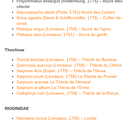
Polyommatus bellargus (Rottemburg, 1775) – Azuré bleu
céleste
Glaucopsyche alexis (Poda, 1761) Azuré des Cytises.
Aricia agestis (Denis & Schiffermüller, 1775) – Collier-de-
corail
Plebejus argus (Linnaeus, 1758) – Azuré de l'ajonc
Plebejus idas (Linnaeus, 1761) – Azuré du genêt
.
Theclinae
Thecla betulae (Linnaeus, 1758) – Thècle du Bouleau
Quercusia quercus (Linnaeus, 1758) – Thécla du Chêne
Satyrium ilicis (Esper, 1779) – Thécla de l'Yeuse
Satyrium pruni (Linnaeus, 1758) La Thécla du Prunier
Satyrium acaciae La Thécla de l'Amarel
Satyrium w-album La Thécla de l'Orme.
Callophrys rubi (Linnaeus, 1758) – Thècle de la Ronce,
.
RIODINIDAE
Hamearis lucina (Linnaeus, 1758) – Lucine
.