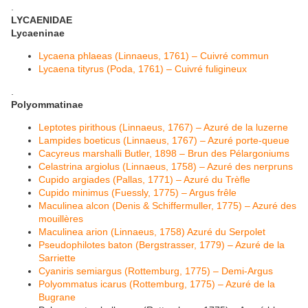
​.
LYCAENIDAE
Lycaeninae
Lycaena phlaeas (Linnaeus, 1761) – Cuivré commun
Lycaena tityrus (Poda, 1761) – Cuivré fuligineux
.
Polyommatinae
Leptotes pirithous (Linnaeus, 1767) – Azuré de la luzerne
Lampides boeticus (Linnaeus, 1767) – Azuré porte-queue
Cacyreus marshalli Butler, 1898 – Brun des Pélargoniums
Celastrina argiolus (Linnaeus, 1758) – Azuré des nerpruns
Cupido argiades (Pallas, 1771) – Azuré du Trèfle
Cupido minimus (Fuessly, 1775) – Argus frêle
Maculinea alcon (Denis & Schiffermuller, 1775) – Azuré des
mouillères
Maculinea arion (Linnaeus, 1758) Azuré du Serpolet
Pseudophilotes baton (Bergstrasser, 1779) – Azuré de la
Sarriette
Cyaniris semiargus (Rottemburg, 1775) – Demi-Argus
Polyommatus icarus (Rottemburg, 1775) – Azuré de la
Bugrane