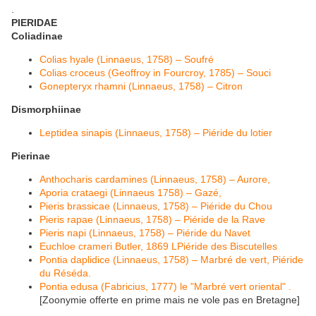
​.
PIERIDAE
Coliadinae
Colias hyale (Linnaeus, 1758) – Soufré
Colias croceus (Geoffroy in Fourcroy, 1785) – Souci
Gonepteryx rhamni (Linnaeus, 1758) – Citron
Dismorphiinae
Leptidea sinapis (Linnaeus, 1758) – Piéride du lotier
Pierinae
Anthocharis cardamines (Linnaeus, 1758) – Aurore,
Aporia crataegi (Linnaeus 1758) – Gazé,
Pieris brassicae (Linnaeus, 1758) – Piéride du Chou
Pieris rapae (Linnaeus, 1758) – Piéride de la Rave
Pieris napi (Linnaeus, 1758) – Piéride du Navet
Euchloe crameri Butler, 1869 LPiéride des Biscutelles
Pontia daplidice (Linnaeus, 1758) – Marbré de vert, Piéride
du Réséda.
Pontia edusa (Fabricius, 1777) le "Marbré vert oriental" .
[Zoonymie offerte en prime mais ne vole pas en Bretagne]