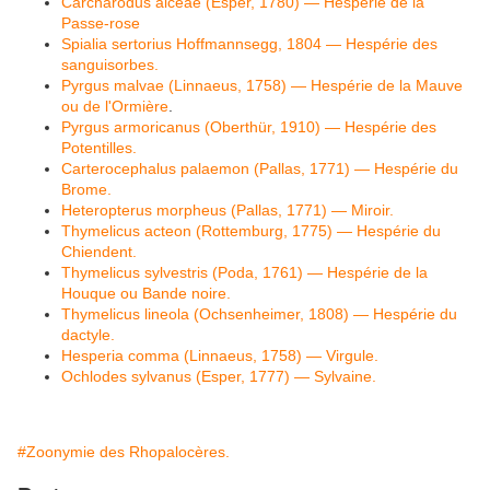
Carcharodus alceae (Esper, 1780) — Hespérie de la
Passe-rose
Spialia sertorius Hoffmannsegg, 1804 — Hespérie des
sanguisorbes.
Pyrgus malvae (Linnaeus, 1758) — Hespérie de la Mauve
ou de l'Ormière
.
Pyrgus armoricanus (Oberthür, 1910) — Hespérie des
Potentilles.
Carterocephalus palaemon (Pallas, 1771) — Hespérie du
Brome.
Heteropterus morpheus (Pallas, 1771) — Miroir.
Thymelicus acteon (Rottemburg, 1775) — Hespérie du
Chiendent.
Thymelicus sylvestris (Poda, 1761) — Hespérie de la
Houque ou Bande noire.
Thymelicus lineola (Ochsenheimer, 1808) — Hespérie du
dactyle.
Hesperia comma (Linnaeus, 1758) — Virgule.
Ochlodes sylvanus (Esper, 1777) — Sylvaine.
#Zoonymie des Rhopalocères.