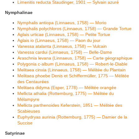
Limenitis reducta Staudinger, 1901 — Sylvain azuré
Nymphalinae
Nymphalis antiopa (Linnaeus, 1758) — Morio
Nymphalis polychloros (Linnaeus, 1758) — Grande Tortue
Aglais urticae (Linnaeus, 1758) — Petite Tortue
Aglais io (Linnaeus, 1758) — Paon du jour
Vanessa atalanta (Linnaeus, 1758) — Vulcain
Vanessa cardui (Linnaeus, 1758) — Belle-Dame
Araschnia levana (Linnaeus, 1758) — Carte géographique
Polygonia c-album (Linnaeus, 1758) — Robert-le-Diable
Melitaea cinxia (Linnaeus, 1758) — Mélitée du Plantain
Melitaea phoebe Denis et Schiffermüller, 1775 — Mélitée
des Centaurées
Melitaea didyma (Esper, 1778) — Mélitée orangée
Mellicta athalia (Rottemburg, 1775) — Mélitée du
Mélampyre
Mellicta parthenoides Keferstein, 1851 — Mélitée des
Scabieuses
Euphydryas aurinia (Rottemburg, 1775) — Damier de la
Succise
Satyrinae