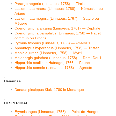
Pararge aegeria (Linnaeus, 1758) — Tircis
Lasiommata maera (Linnaeus, 1758) — Némusien ou
Ariane
Lasiommata megera (Linnaeus, 1767) — Satyre ou
Mégère
Coenonympha arcania (Linnaeus, 1761) — Céphale
Coenonympha pamphilus (Linnaeus, 1758) — Fadet
commun ou Procris
Pyronia tithonus (Linnaeus, 1758) — Amaryllis
Aphantopus hyperantus (Linnaeus, 1758) — Tristan
Maniola jurtina (Linnaeus, 1758) — Myrtil
Melanargia galathea (Linnaeus, 1758) — Demi-Deuil
Hipparchia statilinus Hufnagel, 1766 — Faune
Hipparchia semele (Linnaeus, 1758) — Agreste
.
Danainae.
Danaus plexippus Kluk, 1780 le Monarque
.
.
HESPERIIDAE
Erynnis tages (Linnaeus, 1758) — Point-de-Hongrie.