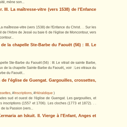
sité, mène son...
 III. La maîtresse-vitre (vers 1538) de l'Enfance
La maîtresse-vitre (vers 1538) de l'Enfance du Christ. . . Sur les
ail de l'Arbre de Jessé ou baie 6 de l'église de Moncontour, vers
contour...
 de la chapelle Ste-Barbe du Faouët (56) : III. Le
elle Ste-Barbe du Faouët (56) : III. Le vitrail de sainte Barbe,
aux de la chapelle Sainte-Barbe du Faouët,, voir : Les vitraux du
rbe du Faouët...
 de l'église de Guengat. Gargouilles, crossettes,
ssettes
, #
Inscriptions
, #
Héraldique
)
ades sud et ouest de l'église de Guengat. Les gargouilles, et
es inscriptions (1557 et 1706). Les cloches (1773 et 1872). . .
 de la Passion (vers...
ermaria an Iskuit. II. Vierge à l'Enfant, Anges et