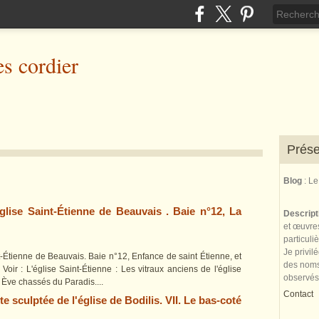
es cordier
Prése
Blog
: L
église Saint-Étienne de Beauvais . Baie n°12, La
Descrip
et œuvres
particuli
Je privil
nt-Étienne de Beauvais. Baie n°12, Enfance de saint Étienne, et
des noms 
Voir : L'église Saint-Étienne : Les vitraux anciens de l'église
observés
Ève chassés du Paradis....
Contact
te sculptée de l'église de Bodilis. VII. Le bas-coté