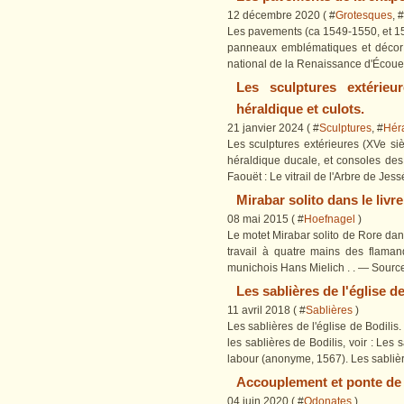
12 décembre 2020 ( #
Grotesques
, #
Les pavements (ca 1549-1550, et 15
panneaux emblématiques et décor à 
national de la Renaissance d'Écouen:
Les sculptures extérieu
héraldique et culots.
21 janvier 2024 ( #
Sculptures
, #
Hér
Les sculptures extérieures (XVe si
héraldique ducale, et consoles des n
Faouët : Le vitrail de l'Arbre de Jess
Mirabar solito dans le li
08 mai 2015 ( #
Hoefnagel
)
Le motet Mirabar solito de Rore da
travail à quatre mains des flaman
munichois Hans Mielich . . — Source 
Les sablières de l'église de
11 avril 2018 ( #
Sablières
)
Les sablières de l'église de Bodilis
les sablières de Bodilis, voir : Les 
labour (anonyme, 1567). Les sablière
Accouplement et ponte de l
04 juin 2020 ( #
Odonates
)