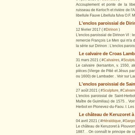
Accouplement et ponte de la libel
ruisseau de Kerloc'h et rivière de l'
libellule Fauve Libellula fulva O.F.
L'enclos paroissial de Diri
12 février 2017 ( #
Dirinon
)
L'enclos paroissial de Dirinon VI : 
remercie François Le Men qui m'a do
la série sur Dirinon : L'enclos parois
Le calvaire de Croas Lamb
31 mars 2021 ( #
Calvaires
, #
Sculpt
Le calvaire (kersanton, v. 1550, 
pièces (Vierge de Pitié et Jésus pa
ou 1600) de Lambader. . Voir sur Lam
L'enclos paroissial de Sai
27 août 2021 ( #
Sculpture
, #
Calvair
L'enclos paroissial de Saint-Herbot
Maître de Guimiliau) de 1575. . Voir
Herbot en Plonevez-du-Faou. I. Les 
Le château de Keruzoret à 
04 avril 2021 ( #
Héraldique
, #
Gargou
Le château de Keruzoret à Plouvorn 
1887. . On connaît le principe de ce