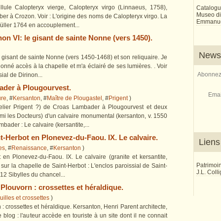
lule Calopteryx vierge, Calopteryx virgo (Linnaeus, 1758),
Catalogu
Museo di 
Aber à Crozon. Voir : L'origine des noms de Calopteryx virgo. La
Emmanue
 Müller 1764 en accouplement...
non VI: le gisant de sainte Nonne (vers 1450).
Newsl
le gisant de sainte Nonne (vers 1450-1468) et son reliquaire. Je
nné accès à la chapelle et m'a éclairé de ses lumières. . Voir
Abonnez-
sial de Dirinon...
ader à Plougourvest.
Emai
ure
, #
Kersanton
, #
Maître de Plougastel
, #
Prigent
)
atelier Prigent ?) de Croas Lambader à Plougourvest et deux
rmi les Docteurs) d'un calvaire monumental (kersanton, v. 1550
bader : Le calvaire (kersantite,...
nt-Herbot en Plonevez-du-Faou. IX. Le calvaire.
Liens
es
, #
Renaissance
, #
Kersanton
)
 en Plonevez-du-Faou. IX. Le calvaire (granite et kersantite,
Patrimoi
 sur la chapelle de Saint-Herbot : L'enclos paroissial de Saint-
J.L. Coll
12 Sibylles du chancel...
Plouvorn : crossettes et héraldique.
illes et crossettes
)
: crossettes et héraldique. Kersanton, Henri Parent architecte,
 blog : l'auteur accède en touriste à un site dont il ne connait