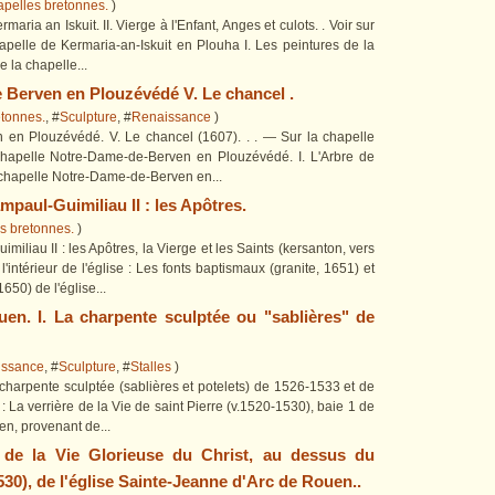
pelles bretonnes.
)
maria an Iskuit. II. Vierge à l'Enfant, Anges et culots. . Voir sur
apelle de Kermaria-an-Iskuit en Plouha I. Les peintures de la
 la chapelle...
 Berven en Plouzévédé V. Le chancel .
etonnes.
, #
Sculpture
, #
Renaissance
)
en Plouzévédé. V. Le chancel (1607). . . — Sur la chapelle
chapelle Notre-Dame-de-Berven en Plouzévédé. I. L'Arbre de
a chapelle Notre-Dame-de-Berven en...
mpaul-Guimiliau II : les Apôtres.
s bretonnes.
)
iliau II : les Apôtres, la Vierge et les Saints (kersanton, vers
l'intérieur de l'église : Les fonts baptismaux (granite, 1651) et
50) de l'église...
uen. I. La charpente sculptée ou "sablières" de
issance
, #
Sculpture
, #
Stalles
)
 charpente sculptée (sablières et potelets) de 1526-1533 et de
: La verrière de la Vie de saint Pierre (v.1520-1530), baie 1 de
en, provenant de...
 de la Vie Glorieuse du Christ, au dessus du
530), de l'église Sainte-Jeanne d'Arc de Rouen..