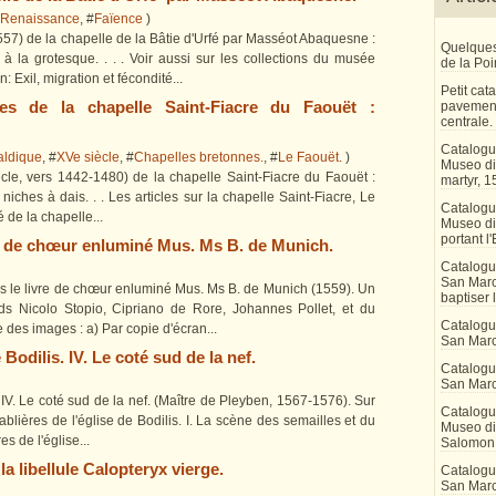
Renaissance
, #
Faïence
)
57) de la chapelle de la Bâtie d'Urfé par Masséot Abaquesne :
Quelques
la grotesque. . . . Voir aussi sur les collections du musée
de la Po
 Exil, migration et fécondité...
Petit ca
res de la chapelle Saint-Fiacre du Faouët :
pavement
centrale.
Catalogu
aldique
, #
XVe siècle
, #
Chapelles bretonnes.
, #
Le Faouët.
)
Museo di 
ècle, vers 1442-1480) de la chapelle Saint-Fiacre du Faouët :
martyr, 1
iches à dais. . . Les articles sur la chapelle Saint-Fiacre, Le
Catalogu
é de la chapelle...
Museo di
portant l'
vre de chœur enluminé Mus. Ms B. de Munich.
Catalogu
San Marco
ns le livre de chœur enluminé Mus. Ms B. de Munich (1559). Un
baptiser 
ds Nicolo Stopio, Cipriano de Rore, Johannes Pollet, et du
Catalogu
des images : a) Par copie d'écran...
San Marc
 Bodilis. IV. Le coté sud de la nef.
Catalogu
San Marc
. IV. Le coté sud de la nef. (Maître de Pleyben, 1567-1576). Sur
Catalogu
sablières de l'église de Bodilis. I. La scène des semailles et du
Museo di 
s de l'église...
Salomon
a libellule Calopteryx vierge.
Catalogu
San Marco