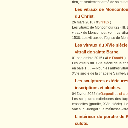
rien, et, seulement armé de sa curio
Les vitraux de Moncontour.
du Christ.
26 mars 2018 ( #
Vitraux
)
Les vitraux de Moncontour (22). III. 
vitraux de Moncontour, voir : Le vitr
1538. Les vitraux de l'église de Mon
Les vitraux du XVIe siècle
vitrail de sainte Barbe.
01 septembre 2015 ( #
Le Faouët.
)
Les vitraux du XVIe siècle de la chap
en baie 1. . . — Pour les autres vitr
XVIe siècle de la chapelle Sainte-Ba
Les sculptures extérieures
inscriptions et cloches.
04 février 2022 ( #
Gargouilles et cro
Les sculptures extérieures des faç
crossettes (granite, XVIe siècle). L
Voir sur Guengat : La maîtresse-vitre
L'intérieur du porche de K
culots.