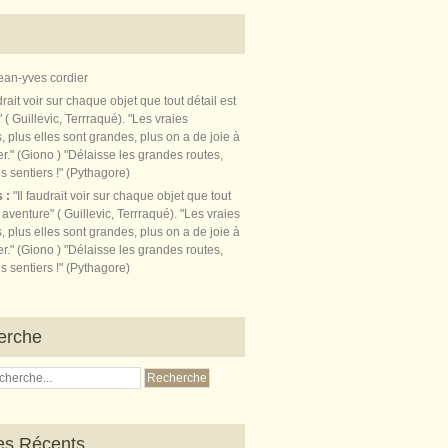
ean-yves cordier
s :
"Il faudrait voir sur chaque objet que tout
t aventure" ( Guillevic, Terrraqué). "Les vraies
, plus elles sont grandes, plus on a de joie à
r." (Giono ) "Délaisse les grandes routes,
s sentiers !" (Pythagore)
erche
les Récents