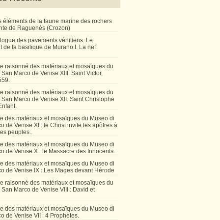
 éléments de la faune marine des rochers
inte de Raguenès (Crozon)
talogue des pavements vénitiens. Le
 de la basilique de Murano.I. La nef
e raisonné des matériaux et mosaïques du
San Marco de Venise XIII. Saint Victor,
559.
e raisonné des matériaux et mosaïques du
 San Marco de Venise XII. Saint Christophe
Enfant.
e des matériaux et mosaïques du Museo di
 de Venise XI : le Christ invite les apôtres à
les peuples..
e des matériaux et mosaïques du Museo di
o de Venise X : le Massacre des Innocents.
e des matériaux et mosaïques du Museo di
o de Venise IX : Les Mages devant Hérode
e raisonné des matériaux et mosaïques du
San Marco de Venise VIII : David et
e des matériaux et mosaïques du Museo di
 de Venise VII : 4 Prophètes.