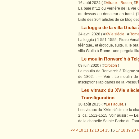
16 août 2024 ( #
Vitraux : Rouen
, #
R
La baie n°12 ou verrière de la Vie 
au dessus du donateur en transi (1
Liste des 304 articles de ce blog décri
La loggia de la villa Giulia
24 avril 2026 ( #
XVIe siècle.
, #
Rom
La loggia ( 1 551-1555, Pietro Venale
féérique.. et érotique, suite. II, le 
villa Giulia à Rome : une pergola illu
Le moulin Ronvarc'h à Tel
09 juin 2020 ( #
Crozon
)
Le moulin de Ronvarc'h à Telgruc-su
de 1802. . — Voir : Le moulin de
inscriptions lapidaires de la Presqu'î
Les vitraux du XVIe siècle
Transfiguration.
30 août 2015 ( #
Le Faouët.
)
Les vitraux du XVIe siècle de la cha
2. ca. 1512-1515. Voir aussi : — Le
de la chapelle Sainte-Barbe du Faouët
3
4
5
6
7
8
9
<<
<
10
11
12
13
14
15
16
17
18
19
20
>