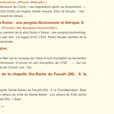
enaissance.
, #
Rouen
, #
Macabre
)
Glorieuse du Christ —ses Apparitions après sa résurrection —,
520-1530), de l'église Sainte-Jeanne d'Arc de Rouen. . Voir :
vant les vitraux. ....
 à Rome : une pergola illusionniste et féérique. II
e
, #
Trompe-l'œil
, #
pergolas illusionnistes
)
, peintre) de la villa Giulia à Rome : une pergola illusionniste,
bras sud. Voir : La loggia (1551-1555, Pietro Venale, peintre) de la
sionniste...
gruc.
r-Mer sur le ruisseau de l'Aber et son inscription en kersanton
 Kereuzen (Crozon) et son inscription de 1795. . — Sur les
le de Crozon, voir : Sur...
 de la chapelle Ste-Barbe du Faouët (56) : II. la
pelle Sainte-Barbe du Faouët (56) : II. la Transfiguration. Baie
s vitraux du XVIe de Sainte-Barbe : Les vitraux du XVIe siècle
 (56) : I. Baie...
0
0
0
0
0
0
0
>>