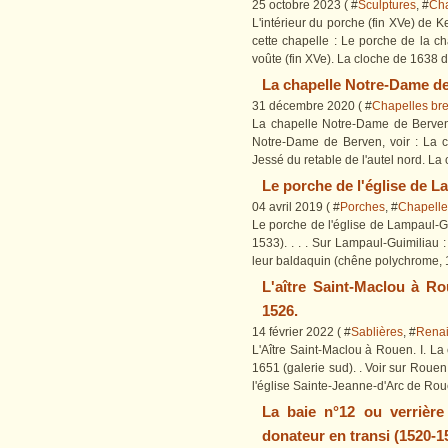
25 octobre 2023 ( #
Sculptures
, #
Cha
L'intérieur du porche (fin XVe) de Ker
cette chapelle : Le porche de la ch
voûte (fin XVe). La cloche de 1638 de
La chapelle Notre-Dame de
31 décembre 2020 ( #
Chapelles br
La chapelle Notre-Dame de Berven 
Notre-Dame de Berven, voir : La 
Jessé du retable de l'autel nord. L
Le porche de l'église de La
04 avril 2019 ( #
Porches
, #
Chapelle
Le porche de l'église de Lampaul-Guim
1533). . . . Sur Lampaul-Guimiliau : 
leur baldaquin (chêne polychrome, 16
L'aître Saint-Maclou à Ro
1526.
14 février 2022 ( #
Sablières
, #
Rena
L'Aître Saint-Maclou à Rouen. I. La
1651 (galerie sud). . Voir sur Rouen 
l'église Sainte-Jeanne-d'Arc de Rou
La baie n°12 ou verrière
donateur en transi (1520-1