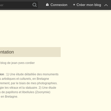
Connexion
+
Créer mon blog
ntation
e blog de jean-yves cordier
tion
: 1) Une étude détaillée des monuments
 artistiques et culturels, en Bretagne
èrement, par le biais de mes photographies.
égie les vitraux et la statuaire. 2) Une étude
de papillons et libellules (Zoonymie)
 en Bretagne.