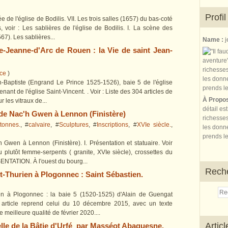
Profil
e de l'église de Bodilis. VII. Les trois salles (1657) du bas-coté
s, voir : Les sablières de l'église de Bodilis. I. La scène des
7). Les sablières...
Name :
j
te-Jeanne-d'Arc de Rouen : la Vie de saint Jean-
ce
)
n-Baptiste (Engrand Le Prince 1525-1526), baie 5 de l'église
nt de l'église Saint-Vincent. . Voir : Liste des 304 articles de
À Propo
r les vitraux de...
détail es
de Nac'h Gwen à Lennon (Finistère)
richesses
tonnes.
, #
calvaire
, #
Sculptures
, #
Inscriptions
, #
XVIe siècle.
,
les donne
prends le
Gwen à Lennon (Finistère). I. Présentation et statuaire. Voir
 plutôt femme-serpents ( granite, XVIe siècle), crossettes du
ENTATION. À l'ouest du bourg...
Rech
nt-Thurien à Plogonnec : Saint Sébastien.
rien à Plogonnec : la baie 5 (1520-1525) d'Alain de Guengat
t article reprend celui du 10 décembre 2015, avec un texte
meilleure qualité de février 2020....
Artic
lle de la Bâtie d'Urfé par Masséot Abaquesne.