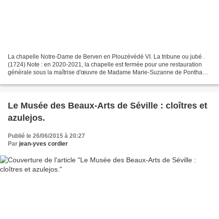
La chapelle Notre-Dame de Berven en Plouzévédé VI. La tribune ou jubé .
(1724) Note : en 2020-2021, la chapelle est fermée pour une restauration
générale sous la maîtrise d'œuvre de Madame Marie-Suzanne de Ponthaud.
. — Sur la chapelle Notre-Dame de Berven,...
Le Musée des Beaux-Arts de Séville : cloîtres et
azulejos.
Publié le 26/06/2015 à 20:27
Par
jean-yves cordier