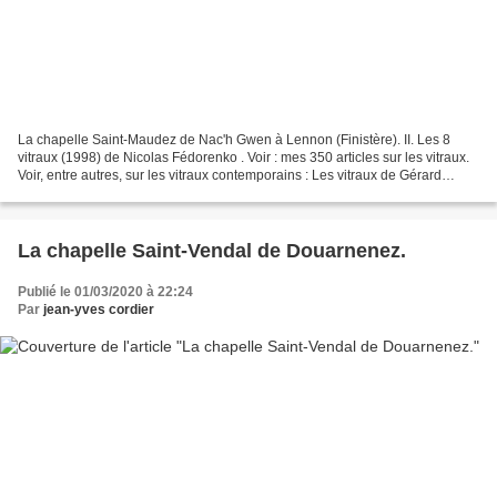
La chapelle Saint-Maudez de Nac'h Gwen à Lennon (Finistère). II. Les 8
vitraux (1998) de Nicolas Fédorenko . Voir : mes 350 articles sur les vitraux.
Voir, entre autres, sur les vitraux contemporains : Les vitraux de Gérard
Lardeur à Bannalec (29). Les...
La chapelle Saint-Vendal de Douarnenez.
Publié le 01/03/2020 à 22:24
Par
jean-yves cordier