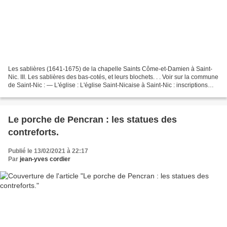
Les sablières (1641-1675) de la chapelle Saints Côme-et-Damien à Saint-
Nic. III. Les sablières des bas-cotés, et leurs blochets. . . Voir sur la commune
de Saint-Nic : — L'église : L'église Saint-Nicaise à Saint-Nic : inscriptions
lapidaires, de datations...
Le porche de Pencran : les statues des
contreforts.
Publié le 13/02/2021 à 22:17
Par
jean-yves cordier