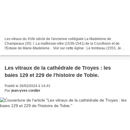
Les vitraux du XVIe siècle de l'ancienne collégiale La Madeleine de
Champeaux (35). I. La maîtresse-vitre (1539-1541) de la Crucifixion et de
l'Extase de Marie-Madeleine. . Voir sur cette église : Le tombeau (1553, Jean
de Lespine) de Guy d'Epinay et...
Les vitraux de la cathédrale de Troyes : les
baies 129 et 229 de l'histoire de Tobie.
Publié le 26/02/2024 à 14:41
Par
jean-yves cordier