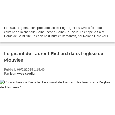
Les statues (kersanton, probable atelier Prigent, milieu XVIe siècle) du
calvaire de la chapelle Saint-Côme à Saint Nic. . Voir : La chapelle Saint-
Côme de Saint-Nic : le calvaire (Christ en kersanton, par Roland Doré vers
1630) et les crossettes. . Données...
Le gisant de Laurent Richard dans l'église de
Plouvien.
Publié le 09/01/2025 à 15:40
Par
jean-yves cordier