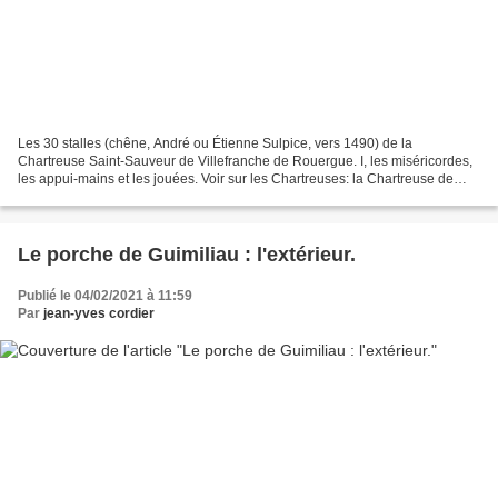
Les 30 stalles (chêne, André ou Étienne Sulpice, vers 1490) de la
Chartreuse Saint-Sauveur de Villefranche de Rouergue. I, les miséricordes,
les appui-mains et les jouées. Voir sur les Chartreuses: la Chartreuse de
Champmol à Dijon. : le Puits de Moïse...
Le porche de Guimiliau : l'extérieur.
Publié le 04/02/2021 à 11:59
Par
jean-yves cordier