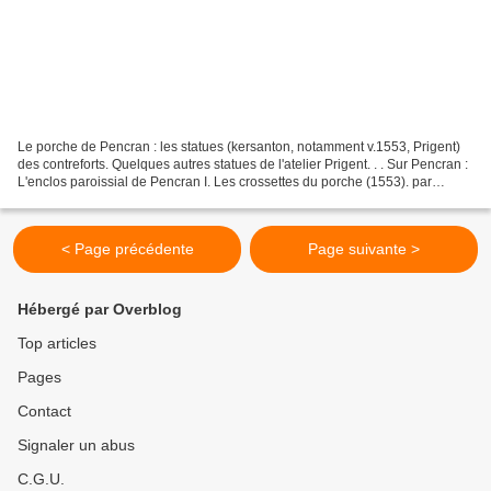
Le porche de Pencran : les statues (kersanton, notamment v.1553, Prigent)
des contreforts. Quelques autres statues de l'atelier Prigent. . . Sur Pencran :
L'enclos paroissial de Pencran I. Les crossettes du porche (1553). par
l'atelier Prigent. Le porche...
< Page précédente
Page suivante >
Hébergé par Overblog
Top articles
Pages
Contact
Signaler un abus
C.G.U.