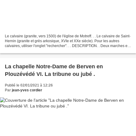
Le calvaire (granite, vers 1500) de l'église de Motreff. . . Le calvaire de Saint-
Hernin (granite et grès arkosique, XVIe et XXe siècle). Pour les autres
calvaires, utiliser l'onglet "rechercher". . . DESCRIPTION. . Deux marches en
moellons, coté ouest,...
La chapelle Notre-Dame de Berven en
Plouzévédé VI. La tribune ou jubé .
Publié le 02/01/2021 à 12:26
Par
jean-yves cordier