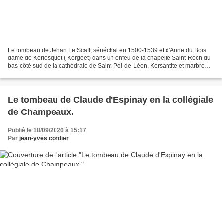
Le tombeau de Jehan Le Scaff, sénéchal en 1500-1539 et d'Anne du Bois
dame de Kerlosquet ( Kergoët) dans un enfeu de la chapelle Saint-Roch du
bas-côté sud de la cathédrale de Saint-Pol-de-Léon. Kersantite et marbre
noir, deuxième moitié du XVIe siècle,...
Le tombeau de Claude d'Espinay en la collégiale
de Champeaux.
Publié le 18/09/2020 à 15:17
Par
jean-yves cordier