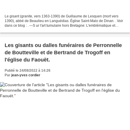
Le gisant (granite, vers 1363-1390) de Guillaume de Lesquen (mort vers
1390), abbé de Beaulieu en Languédias. Église Saint-Malo de Dinan. . Voir
dans ce blog : . —S ur l'art tumulaire hors Bretagne: L'emblématique et
l'héraldique monumentales de la Sainte-Chapelle...
Les gisants ou dalles funéraires de Perronnelle
de Boutteville et de Bertrand de Trogoff en
l'église du Faouët.
Publié le 24/08/2022 à 14:26
Par
jean-yves cordier