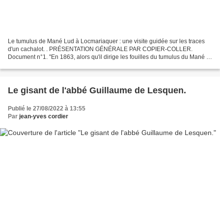
Le tumulus de Mané Lud à Locmariaquer : une visite guidée sur les traces
d'un cachalot. . PRÉSENTATION GÉNÉRALE PAR COPIER-COLLER.
Document n°1. "En 1863, alors qu'il dirige les fouilles du tumulus du Mané er
Hroek, René Galles décide de fouiller un autre...
Le gisant de l'abbé Guillaume de Lesquen.
Publié le 27/08/2022 à 13:55
Par
jean-yves cordier