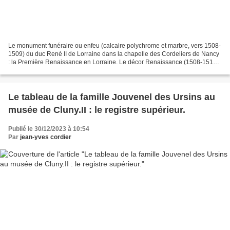
Le monument funéraire ou enfeu (calcaire polychrome et marbre, vers 1508-
1509) du duc René II de Lorraine dans la chapelle des Cordeliers de Nancy
: la Première Renaissance en Lorraine. Le décor Renaissance (1508-1512)
du Palais ducal. . Voir, en la chapelle...
Le tableau de la famille Jouvenel des Ursins au
musée de Cluny.II : le registre supérieur.
Publié le 30/12/2023 à 10:54
Par
jean-yves cordier