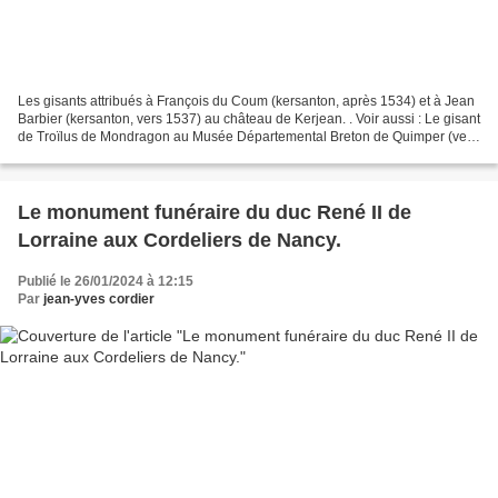
Les gisants attribués à François du Coum (kersanton, après 1534) et à Jean
Barbier (kersanton, vers 1537) au château de Kerjean. . Voir aussi : Le gisant
de Troïlus de Mondragon au Musée Départemental Breton de Quimper (vers
1545). Le gisant d'Olivier...
Le monument funéraire du duc René II de
Lorraine aux Cordeliers de Nancy.
Publié le 26/01/2024 à 12:15
Par
jean-yves cordier