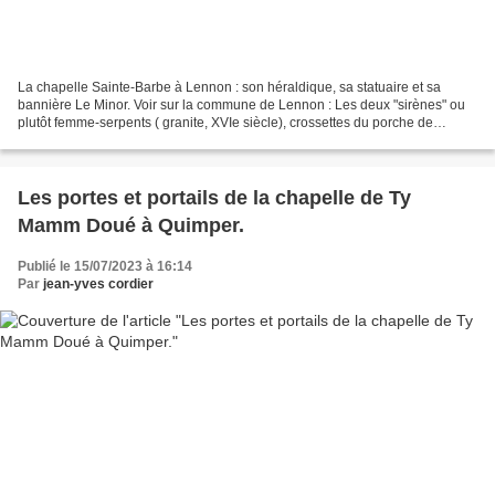
La chapelle Sainte-Barbe à Lennon : son héraldique, sa statuaire et sa
bannière Le Minor. Voir sur la commune de Lennon : Les deux "sirènes" ou
plutôt femme-serpents ( granite, XVIe siècle), crossettes du porche de
l'église de Lennon. La chapelle Saint-Maudez...
Les portes et portails de la chapelle de Ty
Mamm Doué à Quimper.
Publié le 15/07/2023 à 16:14
Par
jean-yves cordier