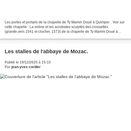
Les portes et portails de la chapelle de Ty Mamm Doué à Quimper. . Voir sur
cette chapelle : La sirène et les acrobates sculptés des crossettes
(granite,vers 1541 et clocher, 1573) de la chapelle de Ty Mamm Doué à
Quimper. Le vitrail patriotique et processionnel...
Les stalles de l'abbaye de Mozac.
Publié le 19/12/2025 à 15:15
Par
jean-yves cordier