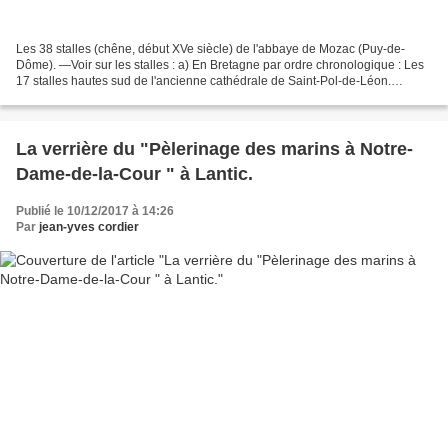
Les 38 stalles (chêne, début XVe siècle) de l'abbaye de Mozac (Puy-de-
Dôme). —Voir sur les stalles : a) En Bretagne par ordre chronologique : Les
17 stalles hautes sud de l'ancienne cathédrale de Saint-Pol-de-Léon.
Miséricordes et appui-mains. Les frises...
La verrière du "Pèlerinage des marins à Notre-
Dame-de-la-Cour " à Lantic.
Publié le 10/12/2017 à 14:26
Par
jean-yves cordier