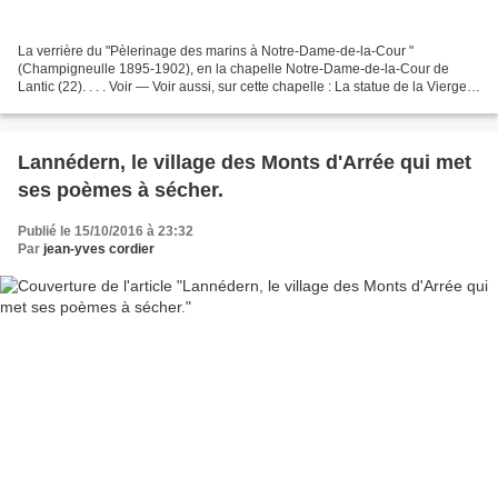
La verrière du "Pèlerinage des marins à Notre-Dame-de-la-Cour "
(Champigneulle 1895-1902), en la chapelle Notre-Dame-de-la-Cour de
Lantic (22). . . . Voir — Voir aussi, sur cette chapelle : La statue de la Vierge à
l'Enfant (XIVe siècle) de la chapelle...
Lannédern, le village des Monts d'Arrée qui met
ses poèmes à sécher.
Publié le 15/10/2016 à 23:32
Par
jean-yves cordier