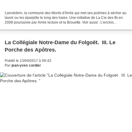
Lannédern, la commune des Monts d'Arrée qui met ses poèmes à sécher au
lavoir ou les éparpille le long des haies. Une initiative de La Cie des Ifs en
2008 poursuivie par Arrée lecture et la Brouette. Voir aussi : L'enclos
paroissial de Lannédern I . Les...
La Collégiale Notre-Dame du Folgoët. III. Le
Porche des Apôtres.
Publié le 13/04/2017 à 09:43
Par
jean-yves cordier