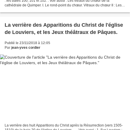
: les baies 100, 101 et 102. . Voir aussi : Les vitraux du chœur de la
cathédrale de Quimper. I. Le rond-point du chœur. Vitraux du chœur II : Les
fonds damassés des vitraux du...
La verrière des Apparitions du Christ de l'église
de Louviers, et les Jeux théâtraux de Pâques.
Publié le 23/11/2018 à 12:05
Par
jean-yves cordier
La verrière des huit Apparitions du Christ après la Résurrection (vers 1505-
1510) de la baie 20 de l'église de Louviers. . . . Voir aussi : 1. Sur Louviers :