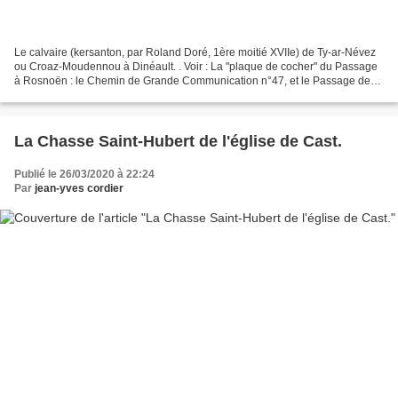
Le calvaire (kersanton, par Roland Doré, 1ère moitié XVIIe) de Ty-ar-Névez
ou Croaz-Moudennou à Dinéault. . Voir : La "plaque de cocher" du Passage
à Rosnoën : le Chemin de Grande Communication n°47, et le Passage de
l'Aulne par bac à Treizh Guenhel....
La Chasse Saint-Hubert de l'église de Cast.
Publié le 26/03/2020 à 22:24
Par
jean-yves cordier