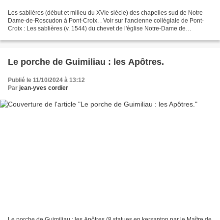
Les sablières (début et milieu du XVIe siècle) des chapelles sud de Notre-
Dame-de-Roscudon à Pont-Croix. . Voir sur l'ancienne collégiale de Pont-
Croix : Les sablières (v. 1544) du chevet de l'église Notre-Dame de
Roscudon à Pont-Croix. Les cathèdres...
Le porche de Guimiliau : les Apôtres.
Publié le 11/10/2024 à 13:12
Par
jean-yves cordier
Le porche de Guimiliau : les Apôtres (8 statues en kersanton par le Maître de