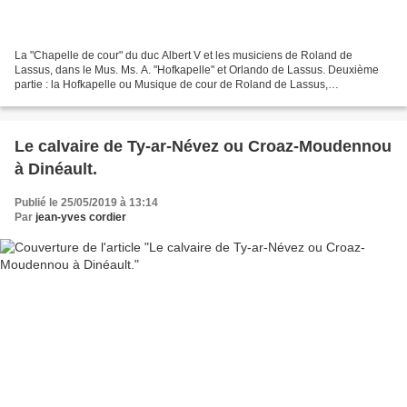
La "Chapelle de cour" du duc Albert V et les musiciens de Roland de
Lassus, dans le Mus. Ms. A. "Hofkapelle" et Orlando de Lassus. Deuxième
partie : la Hofkapelle ou Musique de cour de Roland de Lassus,
instrumentistes et instruments. Suite de : La chapelle...
Le calvaire de Ty-ar-Névez ou Croaz-Moudennou
à Dinéault.
Publié le 25/05/2019 à 13:14
Par
jean-yves cordier