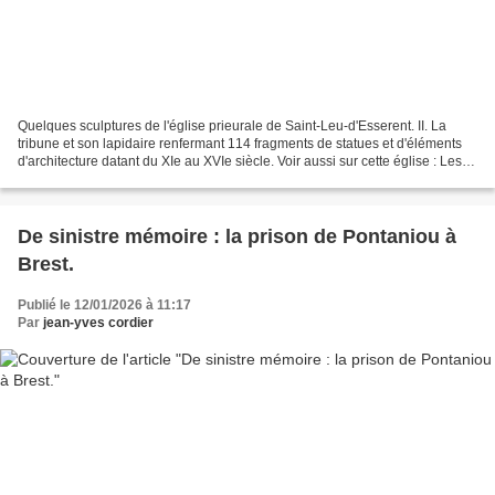
Quelques sculptures de l'église prieurale de Saint-Leu-d'Esserent. II. La
tribune et son lapidaire renfermant 114 fragments de statues et d'éléments
d'architecture datant du XIe au XVIe siècle. Voir aussi sur cette église : Les
29 verrières (1959-1960)...
De sinistre mémoire : la prison de Pontaniou à
Brest.
Publié le 12/01/2026 à 11:17
Par
jean-yves cordier