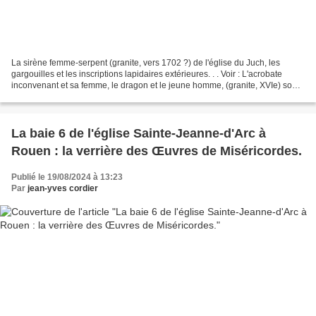
La sirène femme-serpent (granite, vers 1702 ?) de l'église du Juch, les
gargouilles et les inscriptions lapidaires extérieures. . . Voir : L'acrobate
inconvenant et sa femme, le dragon et le jeune homme, (granite, XVIe) sous
le porche de l'église du Juch....
La baie 6 de l'église Sainte-Jeanne-d'Arc à
Rouen : la verrière des Œuvres de Miséricordes.
Publié le 19/08/2024 à 13:23
Par
jean-yves cordier