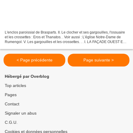
L'enclos paroissial de Brasparts. II. Le clocher et ses gargouilles, l'ossuaire
et les crossettes : Eros et Thanatos. . Voir aussi : L'église Notre-Dame de
Rumengol. V. Les gargouilles et les crossettes. . . I. LA FAÇADE OUEST ET
LE CLOCHER. L’église...
< Page précédente
Page suivante >
Hébergé par Overblog
Top articles
Pages
Contact
Signaler un abus
C.G.U.
Cookies et données personnelles