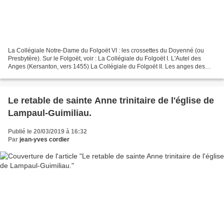
La Collégiale Notre-Dame du Folgoët VI : les crossettes du Doyenné (ou
Presbytère). Sur le Folgoët, voir : La Collégiale du Folgoët I. L'Autel des
Anges (Kersanton, vers 1455) La Collégiale du Folgoët II. Les anges des
façades (kersanton, vers 1423-1433)....
Le retable de sainte Anne trinitaire de l'église de
Lampaul-Guimiliau.
Publié le 20/03/2019 à 16:32
Par
jean-yves cordier