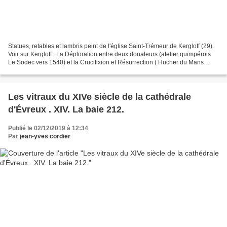
Statues, retables et lambris peint de l'église Saint-Trémeur de Kergloff (29).
Voir sur Kergloff : La Déploration entre deux donateurs (atelier quimpérois
Le Sodec vers 1540) et la Crucifixion et Résurrection ( Hucher du Mans
1886) de la maîtresse-vitre...
Les vitraux du XIVe siècle de la cathédrale
d'Évreux . XIV. La baie 212.
Publié le 02/12/2019 à 12:34
Par
jean-yves cordier