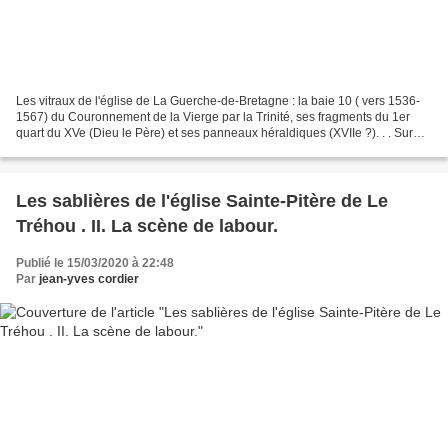
Les vitraux de l'église de La Guerche-de-Bretagne : la baie 10 ( vers 1536-
1567) du Couronnement de la Vierge par la Trinité, ses fragments du 1er
quart du XVe (Dieu le Père) et ses panneaux héraldiques (XVIIe ?). . . Sur
l'ancienne collégiale Notre-Dame...
Les sablières de l'église Sainte-Pitère de Le
Tréhou . II. La scène de labour.
Publié le 15/03/2020 à 22:48
Par
jean-yves cordier