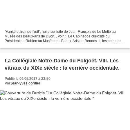
"Vanité et trompe-l'œil", huile sur toile de Jean-François de Le Motte au
Musée des Beaux-arts de Dijon. . Voir : . Le Cabinet de curiosité du
Président de Robien au Musée des Beaux-Arts de Rennes. II, les peintures
en trompe-l'œil. . Ceci [n'] est [pas]...
La Collégiale Notre-Dame du Folgoët. VIII. Les
vitraux du XIXe siècle : la verrière occidentale.
Publié le 06/05/2017 à 22:50
Par
jean-yves cordier