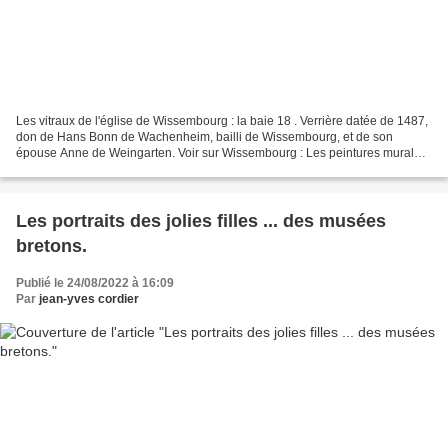
Les vitraux de l'église de Wissembourg : la baie 18 . Verrière datée de 1487,
don de Hans Bonn de Wachenheim, bailli de Wissembourg, et de son
épouse Anne de Weingarten. Voir sur Wissembourg : Les peintures murales
monumentales (XIVe siècle) du transept...
Les portraits des jolies filles ... des musées
bretons.
Publié le 24/08/2022 à 16:09
Par
jean-yves cordier