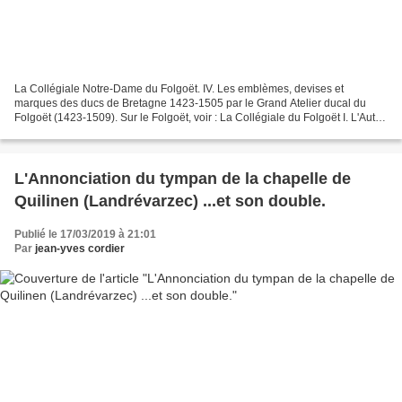
La Collégiale Notre-Dame du Folgoët. IV. Les emblèmes, devises et
marques des ducs de Bretagne 1423-1505 par le Grand Atelier ducal du
Folgoët (1423-1509). Sur le Folgoët, voir : La Collégiale du Folgoët I. L'Autel
des Anges (Kersanton, vers 1455) La...
L'Annonciation du tympan de la chapelle de
Quilinen (Landrévarzec) ...et son double.
Publié le 17/03/2019 à 21:01
Par
jean-yves cordier