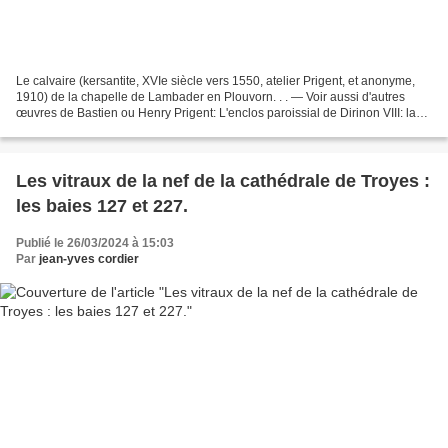
Le calvaire (kersantite, XVIe siècle vers 1550, atelier Prigent, et anonyme,
1910) de la chapelle de Lambader en Plouvorn. . . — Voir aussi d'autres
œuvres de Bastien ou Henry Prigent: L'enclos paroissial de Dirinon VIII: la
statue de saint Antoine par...
Les vitraux de la nef de la cathédrale de Troyes :
les baies 127 et 227.
Publié le 26/03/2024 à 15:03
Par
jean-yves cordier