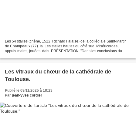
Les 54 stalles (chêne, 1522, Richard Falaise) de la collégiale Saint-Martin
de Champeaux (77). Ia. Les stalles hautes du côté sud. Miséricordes,
appuis-mains, jouées, dais. PRÉSENTATION. "Dans les conclusions du
chapitre pour l'année 1585, Richard Falaise,...
Les vitraux du chœur de la cathédrale de
Toulouse.
Publié le 09/11/2025 à 18:23
Par
jean-yves cordier