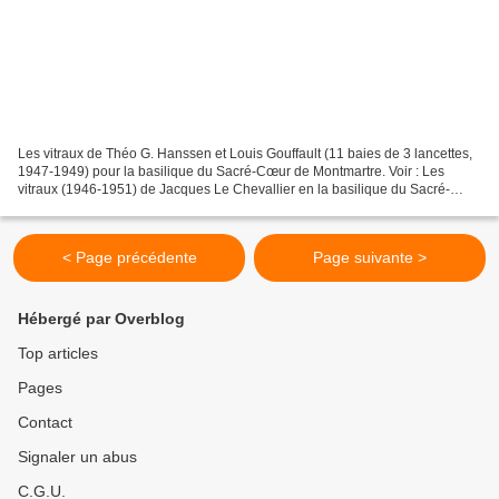
Les vitraux de Théo G. Hanssen et Louis Gouffault (11 baies de 3 lancettes,
1947-1949) pour la basilique du Sacré-Cœur de Montmartre. Voir : Les
vitraux (1946-1951) de Jacques Le Chevallier en la basilique du Sacré-
Cœur de Montmartre. PRÉSENTATION. Les...
< Page précédente
Page suivante >
Hébergé par Overblog
Top articles
Pages
Contact
Signaler un abus
C.G.U.