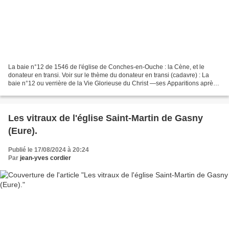
La baie n°12 de 1546 de l'église de Conches-en-Ouche : la Cène, et le
donateur en transi. Voir sur le thème du donateur en transi (cadavre) : La
baie n°12 ou verrière de la Vie Glorieuse du Christ —ses Apparitions après
sa résurrection —, au dessus du...
Les vitraux de l'église Saint-Martin de Gasny
(Eure).
Publié le 17/08/2024 à 20:24
Par
jean-yves cordier